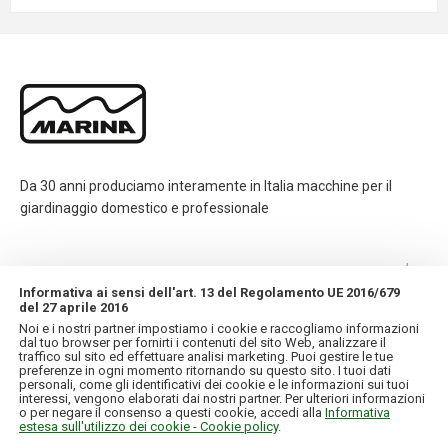
Da 30 anni produciamo interamente in Italia macchine per il
giardinaggio domestico e professionale
CONTATTI
Informativa ai sensi dell'art. 13 del Regolamento UE 2016/679
del 27 aprile 2016
INFORMAZIONI
Noi e i nostri partner impostiamo i cookie e raccogliamo informazioni
dal tuo browser per fornirti i contenuti del sito Web, analizzare il
traffico sul sito ed effettuare analisi marketing. Puoi gestire le tue
IL MIO ACCOUNT
preferenze in ogni momento ritornando su questo sito. I tuoi dati
personali, come gli identificativi dei cookie e le informazioni sui tuoi
interessi, vengono elaborati dai nostri partner. Per ulteriori informazioni
o per negare il consenso a questi cookie, accedi alla
Informativa
estesa sull'utilizzo dei cookie - Cookie policy
.