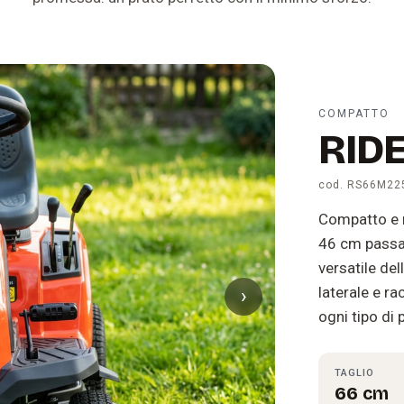
COMPATTO
RID
cod. RS66M22
Compatto e m
46 cm passa d
versatile de
laterale e ra
›
ogni tipo di 
TAGLIO
66 cm