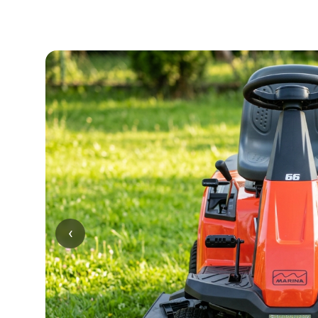
I nostri modelli di trattorini
‹