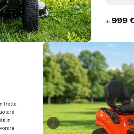
999 
da
n fretta
vuotare
tà in
‹
avorare