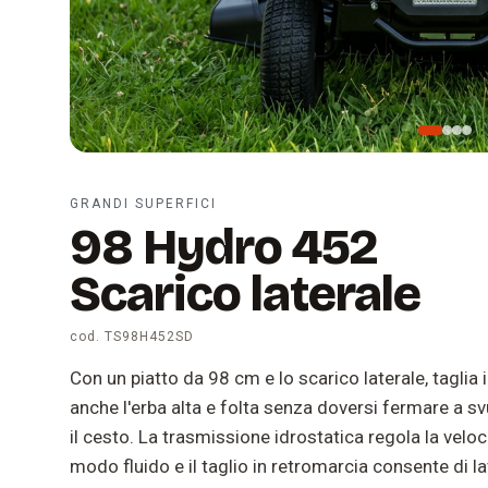
Slide 1 di 4
GRANDI SUPERFICI
98 Hydro 452
Scarico laterale
cod. TS98H452SD
Con un piatto da 98 cm e lo scarico laterale, taglia i
anche l'erba alta e folta senza doversi fermare a s
il cesto. La trasmissione idrostatica regola la veloci
modo fluido e il taglio in retromarcia consente di l