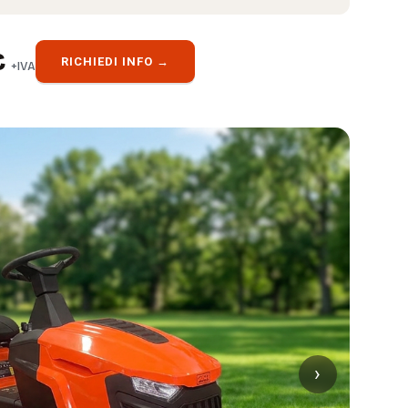
€
RICHIEDI INFO →
+IVA
›