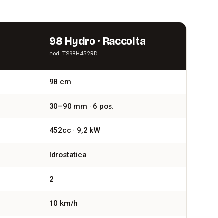
98 Hydro · Raccolta
cod. TS98H452RD
98 cm
30–90 mm · 6 pos.
452cc · 9,2 kW
Idrostatica
2
10 km/h