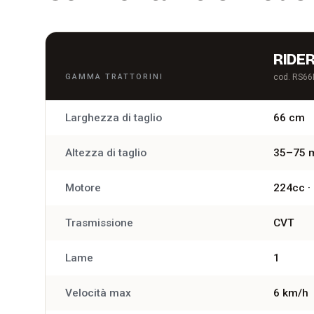
RIDER
GAMMA TRATTORINI
cod. RS6
Larghezza di taglio
66 cm
Altezza di taglio
35–75 m
Motore
224cc ·
Trasmissione
CVT
Lame
1
Velocità max
6 km/h