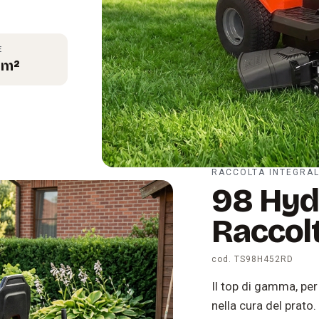
E
 m²
Slide 1 di 4
RACCOLTA INTEGRA
98 Hyd
Raccol
cod. TS98H452RD
Il top di gamma, pe
nella cura del prato