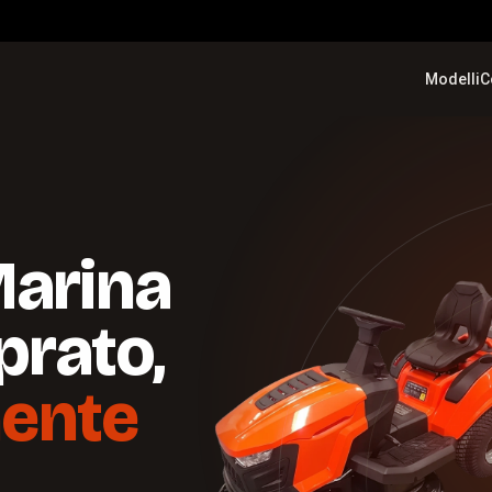
Modelli
C
Marina
prato,
ente