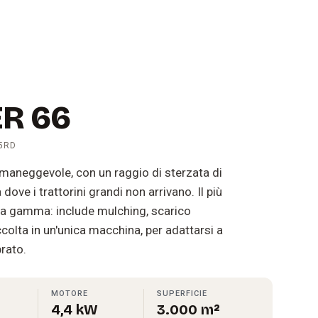
ER 66
5RD
aneggevole, con un raggio di sterzata di
ove i trattorini grandi non arrivano. Il più
lla gamma: include mulching, scarico
ccolta in un'unica macchina, per adattarsi a
prato.
MOTORE
SUPERFICIE
4,4 kW
3.000 m²