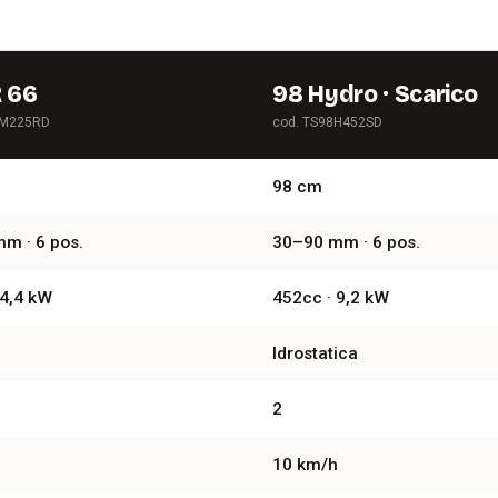
 66
98 Hydro · Scarico
6M225RD
cod. TS98H452SD
98 cm
m · 6 pos.
30–90 mm · 6 pos.
 4,4 kW
452cc · 9,2 kW
Idrostatica
2
10 km/h