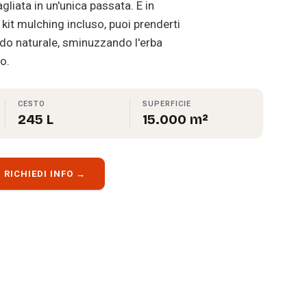
 tagliata in un'unica passata. E in
l kit mulching incluso, puoi prenderti
odo naturale, sminuzzando l'erba
o.
CESTO
SUPERFICIE
245 L
15.000 m²
RICHIEDI INFO →