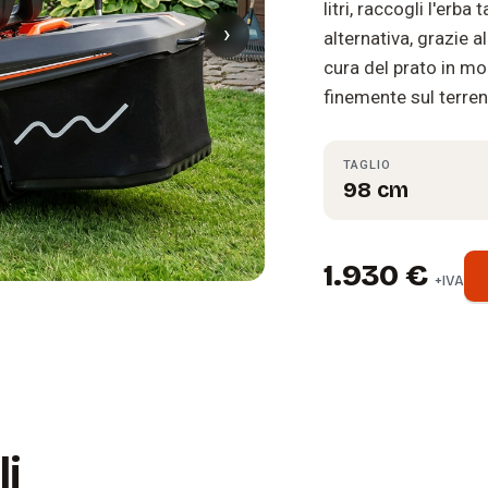
litri, raccogli l'erba
›
alternativa, grazie a
cura del prato in m
finemente sul terren
TAGLIO
98 cm
1.930 €
+IVA
li