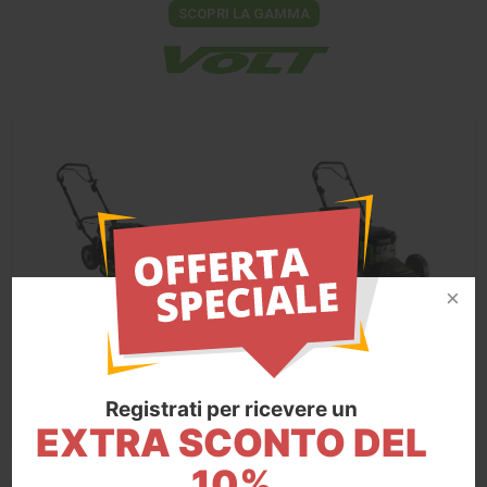
SCOPRI LA GAMMA
MARINA VOLT
MARINA VOLT
Tosaerba GRINDER VOLT 52 VV -
Rasaerba Marina 4-Maxi VOLT -
Powered by EGO
Powered by EGO
Registrati per ricevere un
€ 1.375,00
€ 1.403,00
EXTRA SCONTO DEL
10%