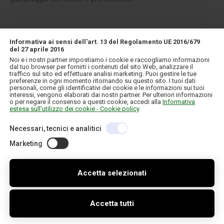
CONTATTI
Informativa ai sensi dell'art. 13 del Regolamento UE 2016/679
del 27 aprile 2016
INFORMAZIONI
Noi e i nostri partner impostiamo i cookie e raccogliamo informazioni
dal tuo browser per fornirti i contenuti del sito Web, analizzare il
traffico sul sito ed effettuare analisi marketing. Puoi gestire le tue
IL MIO ACCOUNT
preferenze in ogni momento ritornando su questo sito. I tuoi dati
personali, come gli identificativi dei cookie e le informazioni sui tuoi
interessi, vengono elaborati dai nostri partner. Per ulteriori informazioni
o per negare il consenso a questi cookie, accedi alla
Informativa
estesa sull'utilizzo dei cookie - Cookie policy
.
Necessari, tecnici e analitici
Copyright © 2026 IT. Tutti i diritti riservati
C.F./P.IVA 01957120130
Credits
Informativa sulla privacy e cookie
Marketing
Accetta selezionati
Accetta tutti