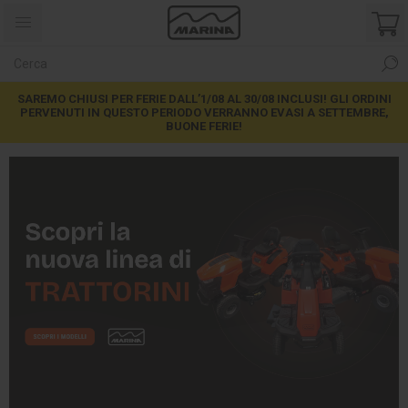
SAREMO CHIUSI PER FERIE DALL’1/08 AL 30/08 INCLUSI! GLI ORDINI
PERVENUTI IN QUESTO PERIODO VERRANNO EVASI A SETTEMBRE,
BUONE FERIE!