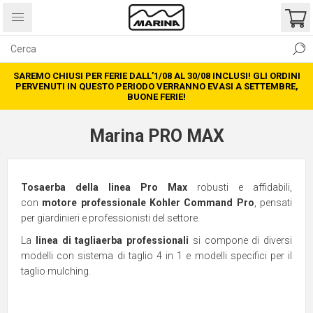
SAREMO CHIUSI PER FERIE DALL’1/08 AL 30/08 INCLUSI! GLI ORDINI
PERVENUTI IN QUESTO PERIODO VERRANNO EVASI A SETTEMBRE,
BUONE FERIE!
Marina PRO MAX
Tosaerba della linea Pro Max
robusti e affidabili,
con
motore professionale Kohler Command Pro
, pensati
per giardinieri e professionisti del settore.
La
linea di tagliaerba professionali
si compone di diversi
modelli con sistema di taglio 4 in 1 e modelli specifici per il
taglio mulching.