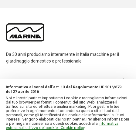
Da 30 anni produciamo interamente in Italia macchine per il
giardinaggio domestico e professionale
CONTATTI
Informativa ai sensi dell'art. 13 del Regolamento UE 2016/679
del 27 aprile 2016
INFORMAZIONI
Noi e i nostri partner impostiamo i cookie e raccogliamo informazioni
dal tuo browser per fornirti i contenuti del sito Web, analizzare il
traffico sul sito ed effettuare analisi marketing. Puoi gestire le tue
IL MIO ACCOUNT
preferenze in ogni momento ritornando su questo sito. I tuoi dati
personali, come gli identificativi dei cookie e le informazioni sui tuoi
interessi, vengono elaborati dai nostri partner. Per ulteriori informazioni
o per negare il consenso a questi cookie, accedi alla
Informativa
estesa sull'utilizzo dei cookie - Cookie policy
.