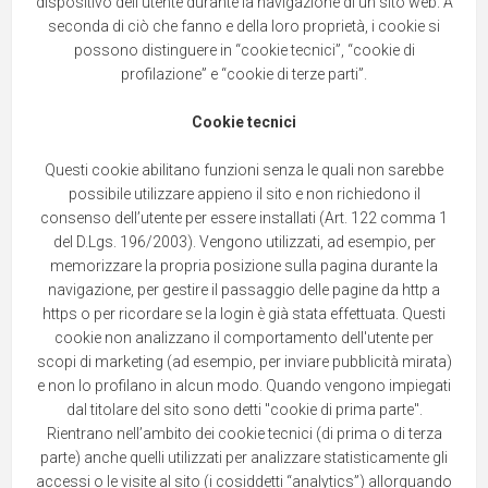
dispositivo dell'utente durante la navigazione di un sito web. A
seconda di ciò che fanno e della loro proprietà, i cookie si
possono distinguere in “cookie tecnici”, “cookie di
profilazione” e “cookie di terze parti”.
Cookie tecnici
Questi cookie abilitano funzioni senza le quali non sarebbe
possibile utilizzare appieno il sito e non richiedono il
consenso dell’utente per essere installati (Art. 122 comma 1
del D.Lgs. 196/2003). Vengono utilizzati, ad esempio, per
memorizzare la propria posizione sulla pagina durante la
navigazione, per gestire il passaggio delle pagine da http a
https o per ricordare se la login è già stata effettuata. Questi
cookie non analizzano il comportamento dell'utente per
scopi di marketing (ad esempio, per inviare pubblicità mirata)
e non lo profilano in alcun modo. Quando vengono impiegati
dal titolare del sito sono detti "cookie di prima parte".
Rientrano nell’ambito dei cookie tecnici (di prima o di terza
parte) anche quelli utilizzati per analizzare statisticamente gli
accessi o le visite al sito (i cosiddetti “analytics”) allorquando