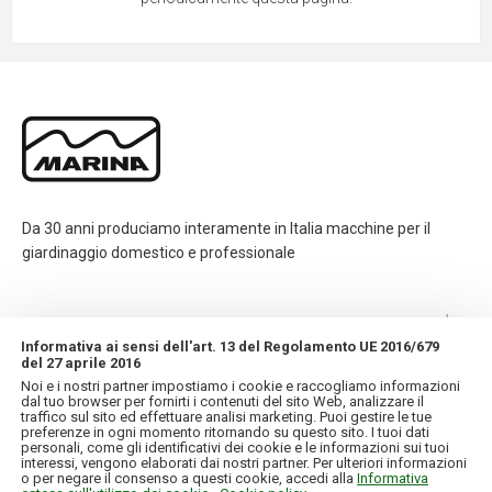
Da 30 anni produciamo interamente in Italia macchine per il
giardinaggio domestico e professionale
CONTATTI
Informativa ai sensi dell'art. 13 del Regolamento UE 2016/679
del 27 aprile 2016
INFORMAZIONI
Noi e i nostri partner impostiamo i cookie e raccogliamo informazioni
dal tuo browser per fornirti i contenuti del sito Web, analizzare il
traffico sul sito ed effettuare analisi marketing. Puoi gestire le tue
IL MIO ACCOUNT
preferenze in ogni momento ritornando su questo sito. I tuoi dati
personali, come gli identificativi dei cookie e le informazioni sui tuoi
interessi, vengono elaborati dai nostri partner. Per ulteriori informazioni
o per negare il consenso a questi cookie, accedi alla
Informativa