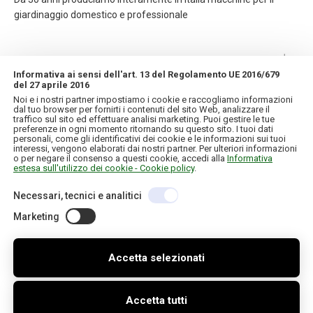
giardinaggio domestico e professionale
CONTATTI
Informativa ai sensi dell'art. 13 del Regolamento UE 2016/679
del 27 aprile 2016
INFORMAZIONI
Noi e i nostri partner impostiamo i cookie e raccogliamo informazioni
dal tuo browser per fornirti i contenuti del sito Web, analizzare il
traffico sul sito ed effettuare analisi marketing. Puoi gestire le tue
IL MIO ACCOUNT
preferenze in ogni momento ritornando su questo sito. I tuoi dati
personali, come gli identificativi dei cookie e le informazioni sui tuoi
interessi, vengono elaborati dai nostri partner. Per ulteriori informazioni
o per negare il consenso a questi cookie, accedi alla
Informativa
estesa sull'utilizzo dei cookie - Cookie policy
.
Necessari, tecnici e analitici
Copyright © 2026 IT. Tutti i diritti riservati
C.F./P.IVA 01957120130
Credits
Informativa sulla privacy e cookie
Marketing
Accetta selezionati
Accetta tutti