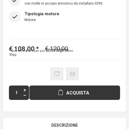
con molle in acciaio armonico da installare S390
Tipologia motore
Motore
€ 108,00
*
€ 120,00
* Questo è il prezzo più basso degli ultimi
30gg
ACQUISTA
DESCRIZIONE