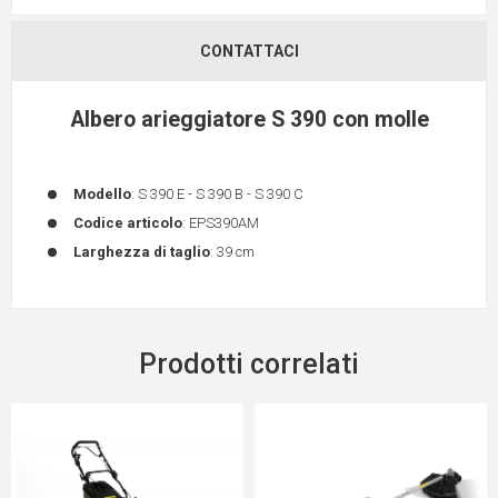
CONTATTACI
Albero arieggiatore S 390 con molle
Modello
: S 390 E - S 390 B - S 390 C
Codice articolo
: EPS390AM
Larghezza di taglio
: 39 cm
Prodotti correlati