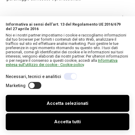
CONTATTI
Informativa ai sensi dell'art. 13 del Regolamento UE 2016/679
del 27 aprile 2016
INFORMAZIONI
Noi e i nostri partner impostiamo i cookie e raccogliamo informazioni
dal tuo browser per fornirti i contenuti del sito Web, analizzare il
traffico sul sito ed effettuare analisi marketing. Puoi gestire le tue
IL MIO ACCOUNT
preferenze in ogni momento ritornando su questo sito. I tuoi dati
personali, come gli identificativi dei cookie e le informazioni sui tuoi
interessi, vengono elaborati dai nostri partner. Per ulteriori informazioni
o per negare il consenso a questi cookie, accedi alla
Informativa
estesa sull'utilizzo dei cookie - Cookie policy
.
Necessari, tecnici e analitici
Copyright © 2026 IT. Tutti i diritti riservati
C.F./P.IVA 01957120130
Credits
Informativa sulla privacy e cookie
Marketing
Accetta selezionati
Accetta tutti