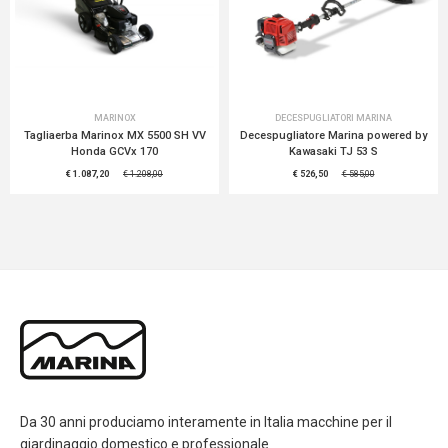
MARINOX
DECESPUGLIATORI MARINA
Tagliaerba Marinox MX 5500 SH VV
Decespugliatore Marina powered by
Honda GCVx 170
Kawasaki TJ 53 S
€ 1.087,20
€ 1.208,00
€ 526,50
€ 585,00
Da 30 anni produciamo interamente in Italia macchine per il
giardinaggio domestico e professionale