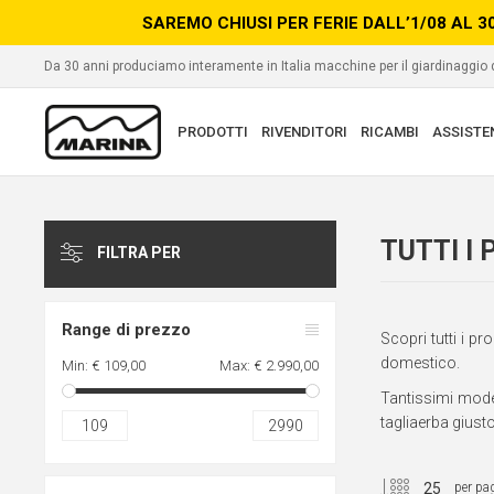
SAREMO CHIUSI PER FERIE DALL’1/08 AL 3
Da 30 anni produciamo interamente in Italia macchine per il giardinaggio
PRODOTTI
RIVENDITORI
RICAMBI
ASSISTE
TUTTI I
FILTRA PER
Range di prezzo
Scopri tutti i p
domestico.
Min:
€ 109,00
Max:
€ 2.990,00
Tantissimi model
tagliaerba giust
109
2990
per pa