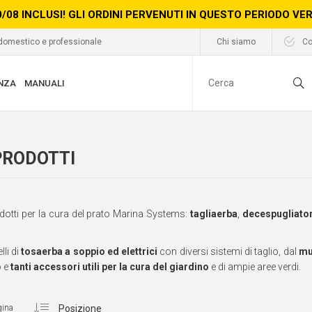
0/08 INCLUSI! GLI ORDINI PERVENUTI IN QUESTO PERIODO V
 domestico e professionale
Chi siamo
Co
NZA
MANUALI
 PRODOTTI
rodotti per la cura del prato Marina Systems:
tagliaerba
,
decespugliator
li di
tosaerba a soppio ed elettrici
con diversi sistemi di taglio, dal
mu
o e
tanti accessori utili per la cura del giardino
e di ampie aree verdi.
gina