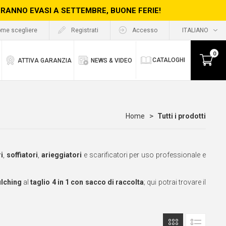
ERRANNO EVASI A SETTEMBRE, BUONE FERIE!
me scegliere
Registrati
Accesso
0
CATALOGHI
ATTIVA GARANZIA
NEWS & VIDEO
Home
Tutti i prodotti
i
,
soffiatori
,
arieggiatori
e scarificatori per uso professionale e
lching
al
taglio 4 in 1 con sacco di raccolta
; qui potrai trovare il