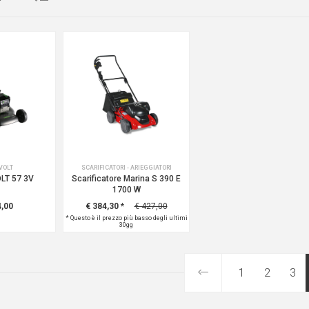
VOLT
SCARIFICATORI - ARIEGGIATORI
LT 57 3V
Scarificatore Marina S 390 E
1700 W
4,00
€ 384,30
*
€ 427,00
*
Questo è il prezzo più basso degli ultimi
30gg
1
2
3