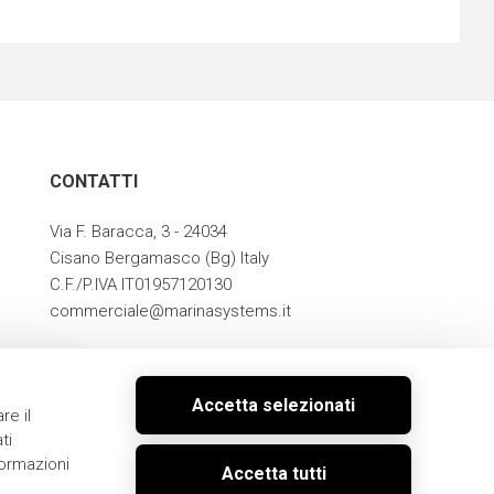
CONTATTI
Via F. Baracca, 3 - 24034
Cisano Bergamasco (Bg) Italy
C.F./P.IVA IT01957120130
commerciale@marinasystems.it
Garanzia e assistenza post-vendita
Spedizione e resi
Accetta selezionati
Condizioni di acquisto
re il
ti
formazioni
Accetta tutti