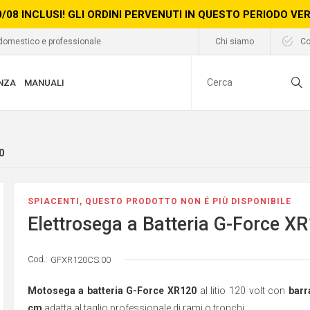
0/08 INCLUSI! GLI ORDINI PERVENUTI IN QUESTO PERIODO V
 domestico e professionale
Chi siamo
Co
NZA
MANUALI
0
SPIACENTI, QUESTO PRODOTTO NON É PIÙ DISPONIBILE
Elettrosega a Batteria G-Force X
Cod.:
GFXR120CS.00
Motosega a batteria G-Force XR120
al litio 120 volt con
barr
cm
adatta al taglio professionale di rami o tronchi.