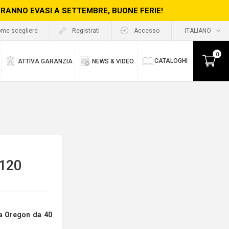
ERRANNO EVASI A SETTEMBRE, BUONE FERIE!
me scegliere
Registrati
Accesso
0
CATALOGHI
ATTIVA GARANZIA
NEWS & VIDEO
R120
a Oregon da 40