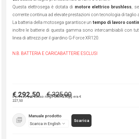
Questa elettrosega è dotata di
motore elettrico brushless
, s
corrente continua ad elevate prestazioni con tecnologia di taglio a
La batteria della motosega garantisce un
tempo di lavoro contin
inoltre le batterie di questa gamma sono intercambiabili con tutti
linea di attrezzi per il giardino G-Force XR120.
N.B. BATTERIA E CARICABATTERIE ESCLUSI
€ 292,50
€ 325,00
Il prezzo più basso negli ultimi 30gg era
€
227,50
Manuale prodotto
Scarica