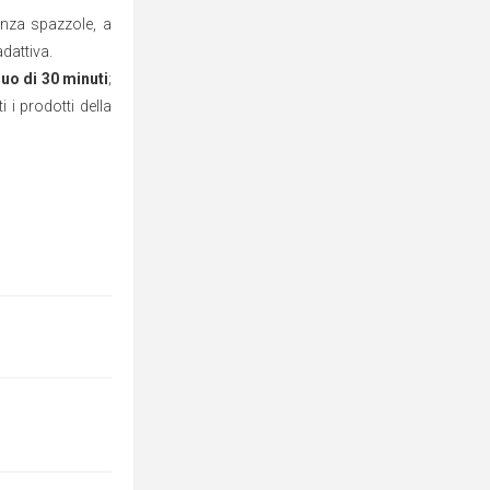
enza spazzole, a
dattiva.
uo di 30 minuti
;
 i prodotti della