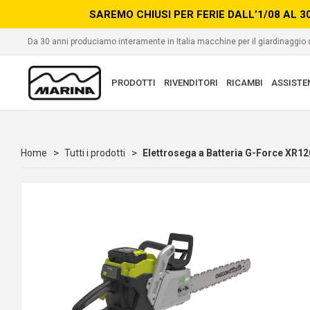
SAREMO CHIUSI PER FERIE DALL’1/08 AL 3
Da 30 anni produciamo interamente in Italia macchine per il giardinaggio
PRODOTTI
RIVENDITORI
RICAMBI
ASSISTE
Home
Tutti i prodotti
Elettrosega a Batteria G-Force XR12