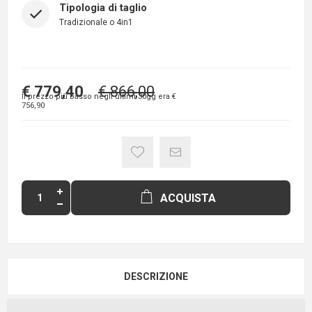
Tipologia di taglio
Tradizionale o 4in1
€ 779,40
€ 866,00
Il prezzo più basso negli ultimi 30gg era
€
756,90
ACQUISTA
DESCRIZIONE