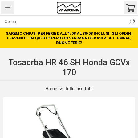
SAREMO CHIUSI PER FERIE DALL’1/08 AL 30/08 INCLUSI! GLI ORDINI
PERVENUTI IN QUESTO PERIODO VERRANNO EVASI A SETTEMBRE,
BUONE FERIE!
Tosaerba HR 46 SH Honda GCVx
170
Home
Tutti i prodotti