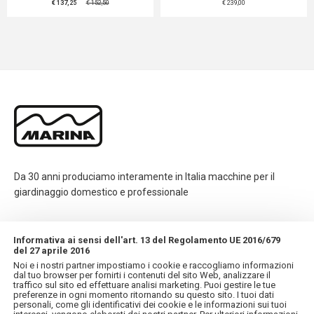
€ 137,25
€ 152,50
€ 239,00
Da 30 anni produciamo interamente in Italia macchine per il
giardinaggio domestico e professionale
CONTATTI
Informativa ai sensi dell'art. 13 del Regolamento UE 2016/679
del 27 aprile 2016
Noi e i nostri partner impostiamo i cookie e raccogliamo informazioni
INFORMAZIONI
dal tuo browser per fornirti i contenuti del sito Web, analizzare il
traffico sul sito ed effettuare analisi marketing. Puoi gestire le tue
preferenze in ogni momento ritornando su questo sito. I tuoi dati
personali, come gli identificativi dei cookie e le informazioni sui tuoi
IL MIO ACCOUNT