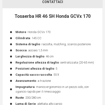
CONTATTACI
Tosaerba HR 46 SH Honda GCVx 170
Motore
: Honda GCVx 170
Cilindrata
: 145 CC
Sistema di taglio
: raccolta, mulching, scarico posteriore
Scocca
: acciaio 1,5 mm
Larghezza di taglio
: 46 cm
Regolazione altezza di taglio
: centralizzata (20-65 mm)
Posizioni altezza di taglio
: 5
Capacità sacco raccolta
: 55 lt
Avanzamento
: a trazione
Impugnatura
: manico ergonomico in un pezzo solo, con
sgancio rapido per il rimessaggio
Ruote
: 200/280 cm
Lama di Serie
: alettata alto carico