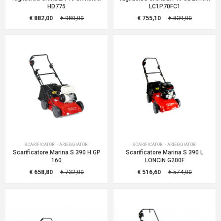
HD775
LC1P70FC1
€ 882,00
€ 980,00
€ 755,10
€ 839,00
SCARIFICATORI - ARIEGGIATORI
SCARIFICATORI - ARIEGGIATORI
Scarificatore Marina S 390 H GP
Scarificatore Marina S 390 L
160
LONCIN G200F
€ 658,80
€ 732,00
€ 516,60
€ 574,00