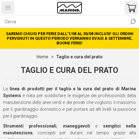
SAREMO CHIUSI PER FERIE DALL’1/08 AL 30/08 INCLUSI! GLI ORDINI
PERVENUTI IN QUESTO PERIODO VERRANNO EVASI A SETTEMBRE,
BUONE FERIE!
Home
Taglio e cura del prato
TAGLIO E CURA DEL PRATO
La
linea di prodotti per il taglio e la cura del prato di Marina
Systems
è nata per soddisfare le esigenze dei professionisti della
manutenzione delle aree verdi e dei privati che vogliono il massimo
per il giardinaggio domestico e per portare ad alti livelli la passione
per il giardinaggio.
Strumenti professionali
,
maneggevoli
e
semplici nella
manutenzione
, concepiti per durare nel tempo grazie alla