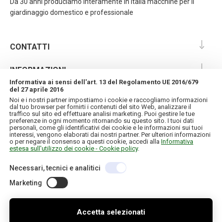
Da 30 anni produciamo interamente in Italia macchine per il
giardinaggio domestico e professionale
CONTATTI
INFORMAZIONI
Informativa ai sensi dell'art. 13 del Regolamento UE 2016/679
del 27 aprile 2016
IL MIO ACCOUNT
Noi e i nostri partner impostiamo i cookie e raccogliamo informazioni
dal tuo browser per fornirti i contenuti del sito Web, analizzare il
traffico sul sito ed effettuare analisi marketing. Puoi gestire le tue
preferenze in ogni momento ritornando su questo sito. I tuoi dati
personali, come gli identificativi dei cookie e le informazioni sui tuoi
interessi, vengono elaborati dai nostri partner. Per ulteriori informazioni
o per negare il consenso a questi cookie, accedi alla
Informativa
Copyright © 2026 IT. Tutti i diritti riservati
C.F./P.IVA 01957120130
estesa sull'utilizzo dei cookie - Cookie policy
.
Credits
Informativa sulla privacy e cookie
Necessari, tecnici e analitici
Marketing
Accetta selezionati