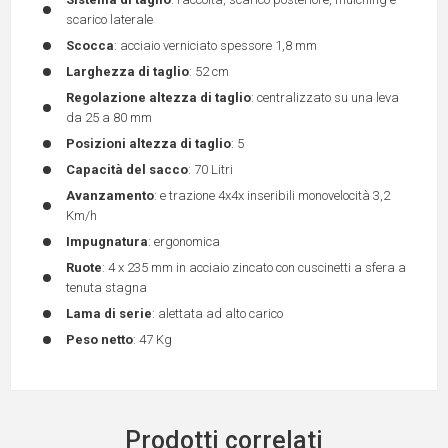
scarico laterale
Scocca
: acciaio verniciato spessore 1,8 mm
Larghezza di taglio
: 52 cm
Regolazione altezza di taglio
: centralizzato su una leva
da 25 a 80 mm
Posizioni altezza di taglio
: 5
Capacità del sacco
: 70 Litri
Avanzamento
: e trazione 4x4x inseribili monovelocità 3,2
Km/h
Impugnatura
: ergonomica
Ruote
: 4 x 235 mm in acciaio zincato con cuscinetti a sfera a
tenuta stagna
Lama di serie
: alettata ad alto carico
Peso netto
: 47 Kg
Prodotti correlati