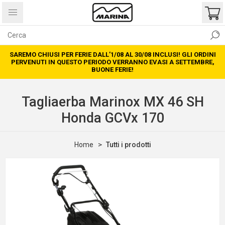
SAREMO CHIUSI PER FERIE DALL’1/08 AL 30/08 INCLUSI! GLI ORDINI
PERVENUTI IN QUESTO PERIODO VERRANNO EVASI A SETTEMBRE,
BUONE FERIE!
Tagliaerba Marinox MX 46 SH
Honda GCVx 170
Home
Tutti i prodotti