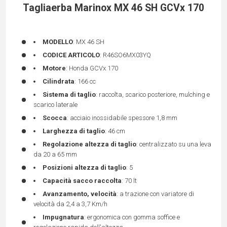
Tagliaerba Marinox MX 46 SH GCVx 170
MODELLO
: MX 46 SH
CODICE ARTICOLO
: R46SO6MX03YQ
Motore
: Honda GCVx 170
Cilindrata
: 166 cc
Sistema di taglio
: raccolta, scarico posteriore, mulching e
scarico laterale
Scocca
: acciaio inossidabile spessore 1,8 mm
Larghezza di taglio
: 46 cm
Regolazione altezza di taglio
: centralizzato su una leva
da 20 a 65 mm
Posizioni altezza di taglio
: 5
Capacità sacco raccolta
: 70 lt
Avanzamento, velocità
: a trazione con variatore di
velocità da 2,4 a 3,7 Km/h
Impugnatura
: ergonomica con gomma soffice e