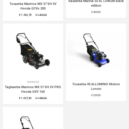
Rasaerba Marina 55 SL LONCIN black
Tosaerba Marinox MX 57 SH 3V
edition
Honda GCVx 200
€ 409,00
€ 1.262,70
€ 1.403,00
MARINOX
Tosaerba 45 ALLUMINIO Motore
Tagliaerba Marinox MX 57 SH 3V PRO
Loncin
Honda GXV 160
€ 339,00
€ 1.427,40
€ 1.586,00