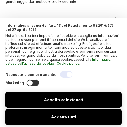
giardinaggio domestico e professionale
CONTATTI
Informativa ai sensi dell'art. 13 del Regolamento UE 2016/679
del 27 aprile 2016
INFORMAZIONI
Noi e i nostri partner impostiamo i cookie e raccogliamo informazioni
dal tuo browser per fornirti i contenuti del sito Web, analizzare il
traffico sul sito ed effettuare analisi marketing. Puoi gestire le tue
IL MIO ACCOUNT
preferenze in ogni momento ritornando su questo sito. I tuoi dati
personali, come gli identificativi dei cookie e le informazioni sui tuoi
interessi, vengono elaborati dai nostri partner. Per ulteriori informazioni
o per negare il consenso a questi cookie, accedi alla
Informativa
estesa sull'utilizzo dei cookie - Cookie policy
.
Necessari, tecnici e analitici
Copyright © 2026 IT. Tutti i diritti riservati
C.F./P.IVA 01957120130
Credits
Informativa sulla privacy e cookie
Marketing
Accetta selezionati
Accetta tutti