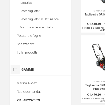
Tosaerba
Decespugliatori
MARINA G
Tagliaerba GRI
Decespugliatori multifunzione
€ 1.448,10
Scarificatori e arieggiatori
Il prezzo più basso neg
1.404,
Potatura e foglie
Spazzaneve
Tutti i prodotti
GAMME
MARINA G
Marina 4-Maxi
Tagliaerba GR
PRO Vari
Radiocomandati
€ 1.470,60
Il prezzo più basso neg
Visualizza tutti
1.427,