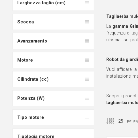
Larghezza taglio (cm)
Tagliaerba mul
Scocca
La
gamma Grin
frequenza di tag
rilasciati sul 
Avanzamento
Robot da giard
Motore
Vuoi affidare l
installazione, m
Cilindrata (cc)
Scopri i prodott
Potenza (W)
tagliaerba mulc
Tipo motore
per pa
Tipologia motore