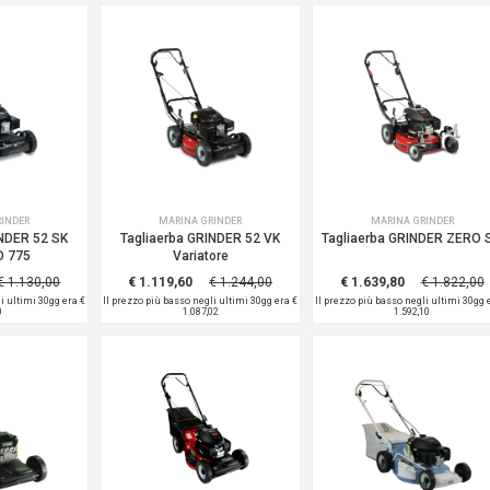
RINDER
MARINA GRINDER
MARINA GRINDER
INDER 52 SK
Tagliaerba GRINDER 52 VK
Tagliaerba GRINDER ZERO 
D 775
Variatore
€ 1.130,00
€ 1.119,60
€ 1.244,00
€ 1.639,80
€ 1.822,00
li ultimi 30gg era
€
Il prezzo più basso negli ultimi 30gg era
€
Il prezzo più basso negli ultimi 30gg
0
1.087,02
1.592,10