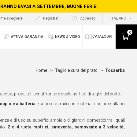
ERRANNO EVASI A SETTEMBRE, BUONE FERIE!
me scegliere
Registrati
Accesso
0
CATALOGHI
ATTIVA GARANZIA
NEWS & VIDEO
Home
Taglio e cura del prato
Tosaerba
rba, progettati per affrontare qualsiasi tipo di taglio del prato.
oppio e a batteria
e sono costruiti con materiali che ne esaltano
nza e di uso su superfici ampie o di giardini domestici tra i quali
nto:
2 o 4 ruote motrici, smovente, semovente a 3 velocità,