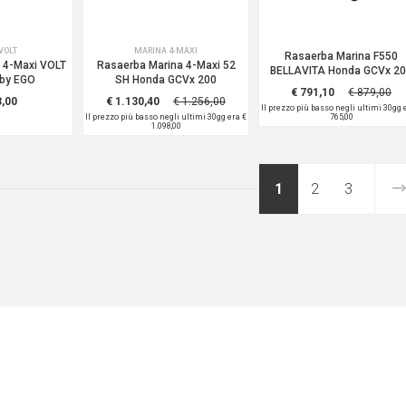
VOLT
MARINA 4-MAXI
Rasaerba Marina F550
 4-Maxi VOLT
Rasaerba Marina 4-Maxi 52
BELLAVITA Honda GCVx 2
 by EGO
SH Honda GCVx 200
€ 791,10
€ 879,00
3,00
€ 1.130,40
€ 1.256,00
Il prezzo più basso negli ultimi 30gg
Il prezzo più basso negli ultimi 30gg era
€
765,00
1.098,00
1
2
3