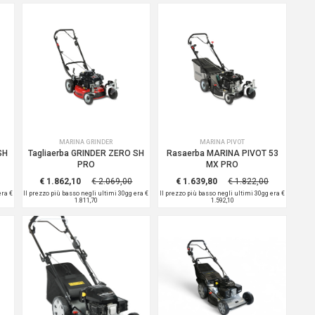
MARINA GRINDER
MARINA PIVOT
SH
Tagliaerba GRINDER ZERO SH
Rasaerba MARINA PIVOT 53
PRO
MX PRO
€ 1.862,10
€ 2.069,00
€ 1.639,80
€ 1.822,00
 era
€
Il prezzo più basso negli ultimi 30gg era
€
Il prezzo più basso negli ultimi 30gg era
€
1.811,70
1.592,10