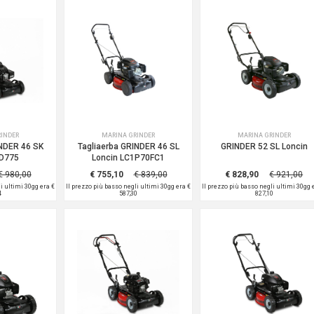
RINDER
MARINA GRINDER
MARINA GRINDER
INDER 46 SK
Tagliaerba GRINDER 46 SL
GRINDER 52 SL Loncin
HD775
Loncin LC1P70FC1
€ 980,00
€ 755,10
€ 839,00
€ 828,90
€ 921,00
li ultimi 30gg era
€
Il prezzo più basso negli ultimi 30gg era
€
Il prezzo più basso negli ultimi 30gg
4
587,30
827,10