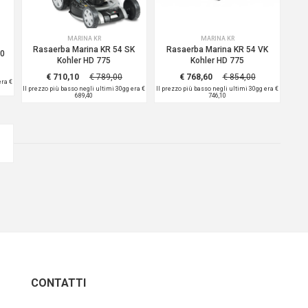
MARINA KR
MARINA KR
Rasaerba Marina KR 54 SK
Rasaerba Marina KR 54 VK
00
Kohler HD 775
Kohler HD 775
€ 710,10
€ 789,00
€ 768,60
€ 854,00
 era
€
Il prezzo più basso negli ultimi 30gg era
€
Il prezzo più basso negli ultimi 30gg era
€
689,40
746,10
CONTATTI