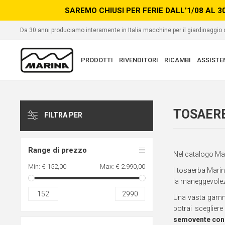
SAREMO CHIUSI PER FERIE DALL’1/08 AL 3
Da 30 anni produciamo interamente in Italia macchine per il giardinaggio
PRODOTTI
RIVENDITORI
RICAMBI
ASSISTE
TOSAER
FILTRA PER
Range di prezzo
Nel catalogo Mari
Min:
€ 152,00
Max:
€ 2.990,00
I tosaerba Mari
la maneggevolez
152
2990
Una vasta gamma 
potrai sceglier
semovente con v