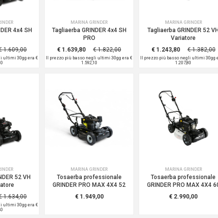
RINDER
MARINA GRINDER
MARINA GRINDER
NDER 4x4 SH
Tagliaerba GRINDER 4x4 SH
Tagliaerba GRINDER 52 V
PRO
Variatore
€ 1.609,00
€ 1.639,80
€ 1.822,00
€ 1.243,80
€ 1.382,00
li ultimi 30gg era
€
Il prezzo più basso negli ultimi 30gg era
€
Il prezzo più basso negli ultimi 30gg
00
1.592,10
1.207,80
RINDER
MARINA GRINDER
MARINA GRINDER
INDER 52 VH
Tosaerba professionale
Tosaerba professionale
atore
GRINDER PRO MAX 4X4 52
GRINDER PRO MAX 4X4 6
€ 1.634,00
€ 1.949,00
€ 2.990,00
li ultimi 30gg era
€
40