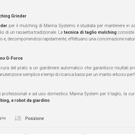
ching Grinder
der
per il mulching di Marina Systems è studiata per mantenere in sal
lio di un rasaerba tradizionale. La
tecnica di taglio mulching
consiste 
prato e, decomponendosi rapidamente, effettuano una concimazione natur
ino G-Force
a cura del prato a un giardiniere automatico che garantisce risultati 
anutenzione semplice e tempi di ricarica bassi per un manto erboso perf
i professionali e ad uso domestico Marina System per il taglio, la cu
hing, e robot da giardino
.
gina