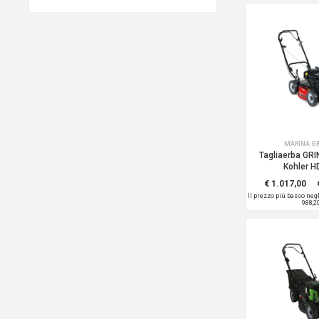
MARINA G
Tagliaerba GR
Kohler H
€ 1.017,00
Il prezzo più basso neg
988,2