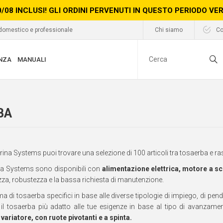
0/08 INCLUSI! GLI ORDINI PERVENUTI IN QUESTO PERIODO V
 domestico e professionale
Chi siamo
Co
NZA
MANUALI
BA
na Systems puoi trovare una selezione di 100 articoli tra tosaerba e rasae
na Systems sono disponibili con
alimentazione elettrica, motore a sc
za, robustezza e la bassa richiesta di manutenzione.
di tosaerba specifici in base alle diverse tipologie di impiego, di pende
e il tosaerba più adatto alle tue esigenze in base al tipo di avanzame
ariatore, con ruote pivotanti e a spinta.