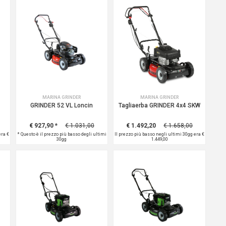
MARINA GRINDER
MARINA GRINDER
GRINDER 52 VL Loncin
Tagliaerba GRINDER 4x4 SKW
€ 927,90
*
€ 1.031,00
€ 1.492,20
€ 1.658,00
 era
€
*
Questo è il prezzo più basso degli ultimi
Il prezzo più basso negli ultimi 30gg era
€
30gg
1.449,00