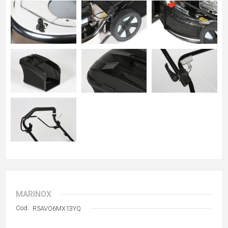
MARINOX
Cod.:
R5AVO6MX13YQ