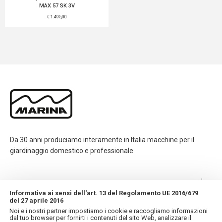
MAX 57 SK 3V
€ 1.495,00
Da 30 anni produciamo interamente in Italia macchine per il
giardinaggio domestico e professionale
CONTATTI
Informativa ai sensi dell'art. 13 del Regolamento UE 2016/679
del 27 aprile 2016
INFORMAZIONI
Noi e i nostri partner impostiamo i cookie e raccogliamo informazioni
dal tuo browser per fornirti i contenuti del sito Web, analizzare il