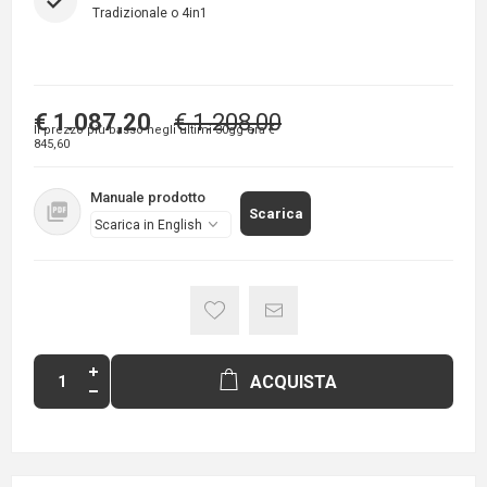
Tradizionale o 4in1
€ 1.087,20
€ 1.208,00
Il prezzo più basso negli ultimi 30gg era
€
845,60
Manuale prodotto
Scarica
ACQUISTA