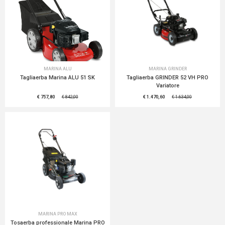
MARINA ALU
MARINA GRINDER
Tagliaerba Marina ALU 51 SK
Tagliaerba GRINDER 52 VH PRO
Variatore
€ 757,80
€ 842,00
€ 1.470,60
€ 1.634,00
MARINA PRO MAX
Tosaerba professionale Marina PRO