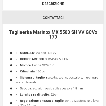
DESCRIZIONE
CONTATTACI
Tagliaerba Marinox MX 5500 SH VV GCVx
170
MODELLO
: MX 5500 SH VV
CODICE ARTICOLO
: R5AVO6MX13YQ
Motore
: Honda GCVx 170
Cilindrata
: 166 cc
Sistema di taglio
: raccolta, scarico posteriore, mulching e
scarico laterale
Scocca
: acciaio Inossidabile spessore 1,8 mm
Larghezza di taglio
: 52 cm
Regolazione altezza di taglio
: centralizzato su una leva
da 20 a 65 mm