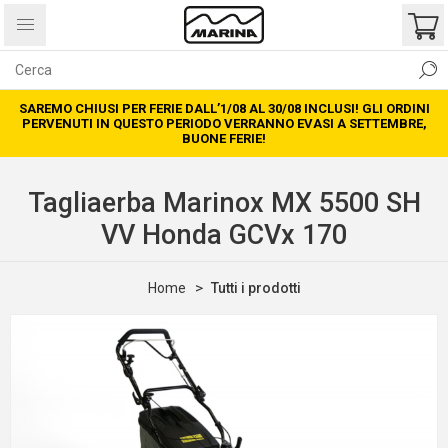
SAREMO CHIUSI PER FERIE DALL’1/08 AL 30/08 INCLUSI! GLI ORDINI
PERVENUTI IN QUESTO PERIODO VERRANNO EVASI A SETTEMBRE,
BUONE FERIE!
Tagliaerba Marinox MX 5500 SH
VV Honda GCVx 170
Home
Tutti i prodotti