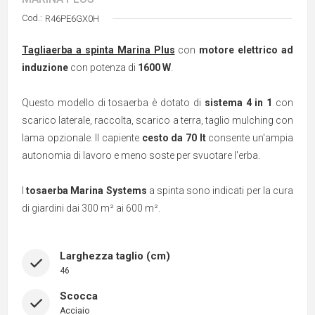
Cod.:
R46PE6GX0H
Tagliaerba a spinta Marina Plus
con
motore elettrico ad
induzione
con potenza di
1600 W
.
Questo modello di tosaerba è dotato di
sistema 4 in 1
con
scarico laterale, raccolta, scarico a terra, taglio mulching con
lama opzionale. Il capiente
cesto da 70 lt
consente un'ampia
autonomia di lavoro e meno soste per svuotare l'erba.
I
tosaerba Marina Systems
a spinta sono indicati per la cura
di giardini dai 300 m² ai 600 m².
Larghezza taglio (cm)
46
Scocca
Acciaio