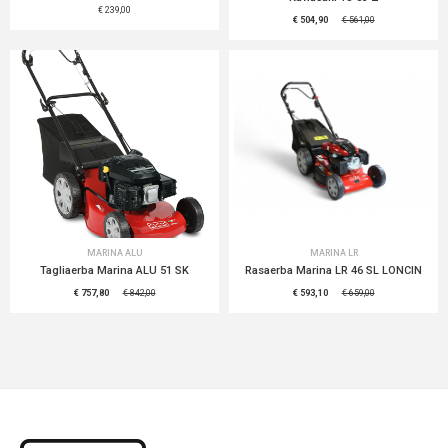
€ 239,00
€ 504,90
€ 561,00
MARINA ALU
MARINA LR
Tagliaerba Marina ALU 51 SK
Rasaerba Marina LR 46 SL LONCIN
€ 757,80
€ 842,00
€ 593,10
€ 659,00