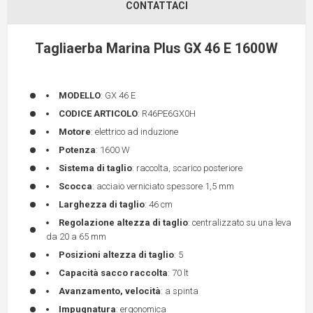
CONTATTACI
Tagliaerba Marina Plus GX 46 E 1600W
MODELLO
: GX 46 E
CODICE ARTICOLO
: R46PE6GX0H
Motore
: elettrico ad induzione
Potenza
: 1600 W
Sistema di taglio
: raccolta, scarico posteriore
Scocca
: acciaio verniciato spessore 1,5 mm
Larghezza di taglio
: 46 cm
Regolazione altezza di taglio
: centralizzato su una leva
da 20 a 65 mm
Posizioni altezza di taglio
: 5
Capacità sacco raccolta
: 70 lt
Avanzamento, velocità
: a spinta
Impugnatura
: ergonomica