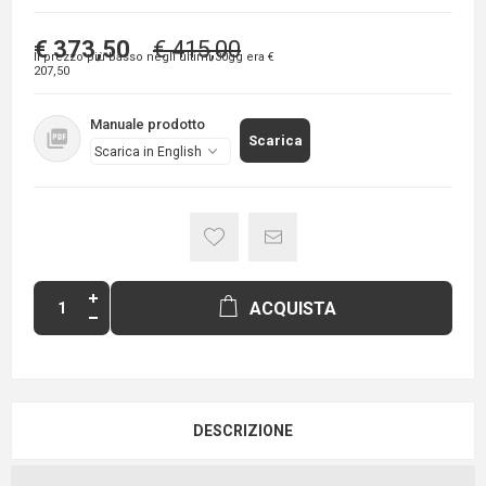
€ 373,50
€ 415,00
Il prezzo più basso negli ultimi 30gg era
€
207,50
Manuale prodotto
Scarica
ACQUISTA
DESCRIZIONE