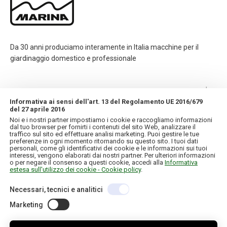
Da 30 anni produciamo interamente in Italia macchine per il
giardinaggio domestico e professionale
CONTATTI
Informativa ai sensi dell'art. 13 del Regolamento UE 2016/679
del 27 aprile 2016
INFORMAZIONI
Noi e i nostri partner impostiamo i cookie e raccogliamo informazioni
dal tuo browser per fornirti i contenuti del sito Web, analizzare il
traffico sul sito ed effettuare analisi marketing. Puoi gestire le tue
IL MIO ACCOUNT
preferenze in ogni momento ritornando su questo sito. I tuoi dati
personali, come gli identificativi dei cookie e le informazioni sui tuoi
interessi, vengono elaborati dai nostri partner. Per ulteriori informazioni
o per negare il consenso a questi cookie, accedi alla
Informativa
estesa sull'utilizzo dei cookie - Cookie policy
.
Necessari, tecnici e analitici
Copyright © 2026 IT. Tutti i diritti riservati
C.F./P.IVA 01957120130
Credits
Informativa sulla privacy e cookie
Marketing