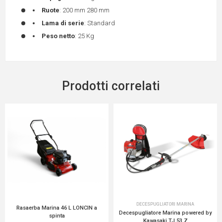
Ruote
: 200 mm 280 mm
Lama di serie
: Standard
Peso netto
: 25 Kg
Prodotti correlati
DECESPUGLIATORI MARINA
Rasaerba Marina 46 L LONCIN a
Decespugliatore Marina powered by
spinta
Kawasaki TJ 53 Z