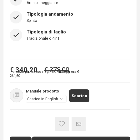
Area pianeggiante
Tipologia andamento
Spinta
Tipologia di taglio
Tradizionale o 4in1
€ 340,20
€ 378,00
Il prezzo più basso negli ultimi 30gg era
€
264,60
Manuale prodotto
Scarica