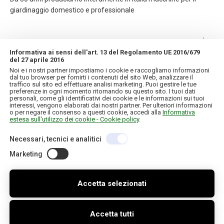
giardinaggio domestico e professionale
CONTATTI
Informativa ai sensi dell'art. 13 del Regolamento UE 2016/679
del 27 aprile 2016
INFORMAZIONI
Noi e i nostri partner impostiamo i cookie e raccogliamo informazioni
dal tuo browser per fornirti i contenuti del sito Web, analizzare il
traffico sul sito ed effettuare analisi marketing. Puoi gestire le tue
IL MIO ACCOUNT
preferenze in ogni momento ritornando su questo sito. I tuoi dati
personali, come gli identificativi dei cookie e le informazioni sui tuoi
interessi, vengono elaborati dai nostri partner. Per ulteriori informazioni
o per negare il consenso a questi cookie, accedi alla
Informativa
estesa sull'utilizzo dei cookie - Cookie policy
.
Necessari, tecnici e analitici
Copyright © 2026 IT. Tutti i diritti riservati
C.F./P.IVA 01957120130
Credits
Informativa sulla privacy e cookie
Marketing
Accetta selezionati
Accetta tutti