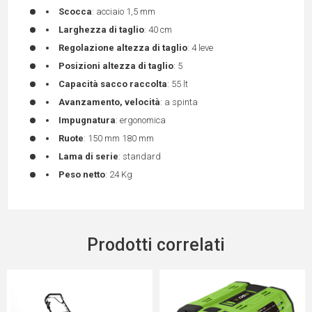
Scocca
: acciaio 1,5 mm
Larghezza di taglio
: 40 cm
Regolazione altezza di taglio
: 4 leve
Posizioni altezza di taglio
: 5
Capacità sacco raccolta
: 55 lt
Avanzamento, velocità
: a spinta
Impugnatura
: ergonomica
Ruote
: 150 mm 180 mm
Lama di serie
: standard
Peso netto
: 24 Kg
Prodotti correlati