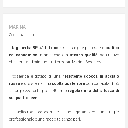
MARINA
Cod.:
R41PL1SRL
Il
tagliaerba SP 41 L Loncin
si distingue per essere
pratico
ed economico
, mantenendo la
stessa qualità
costruttiva
che contraddistingue tutti i prodotti Marina Systems.
Il tosaerba è dotato di una
resistente scocca in acciaio
rossa
e di sistema di
raccolta posteriore
con capacità di 55
lt. Larghezza di taglio di 40cm e
regolazione dell'altezza di
su quattro leve
.
Il tagliaerba economico che garantisce un taglio
professionale e una raccolta senza pari.