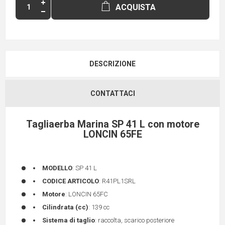
ACQUISTA
DESCRIZIONE
CONTATTACI
Tagliaerba Marina SP 41 L con motore
LONCIN 65FE
MODELLO
: SP 41 L
CODICE ARTICOLO
: R41PL1SRL
Motore
: LONCIN 65FC
Cilindrata (cc)
: 139 cc
Sistema di taglio
: raccolta, scarico posteriore