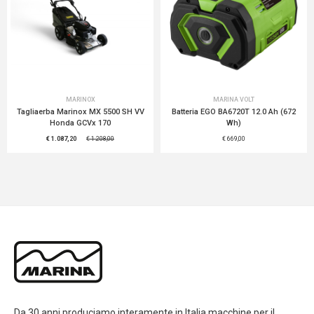
MARINOX
MARINA VOLT
Tagliaerba Marinox MX 5500 SH VV
Batteria EGO BA6720T 12.0 Ah (672
Honda GCVx 170
Wh)
€ 1.087,20
€ 1.208,00
€ 669,00
Da 30 anni produciamo interamente in Italia macchine per il