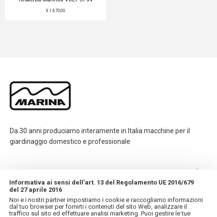
€ 1.670,00
Da 30 anni produciamo interamente in Italia macchine per il
giardinaggio domestico e professionale
CONTATTI
Informativa ai sensi dell'art. 13 del Regolamento UE 2016/679
del 27 aprile 2016
INFORMAZIONI
Noi e i nostri partner impostiamo i cookie e raccogliamo informazioni
dal tuo browser per fornirti i contenuti del sito Web, analizzare il
traffico sul sito ed effettuare analisi marketing. Puoi gestire le tue