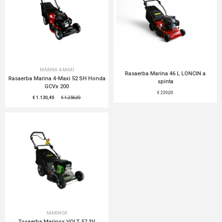
MARINA 4-MAXI
Rasaerba Marina 46 L LONCIN a
Rasaerba Marina 4-Maxi 52 SH Honda
spinta
GCVx 200
€ 239,00
€ 1.130,40
€ 1.256,00
MARINOX
Tosaerba Marinox VOLT 57 3V