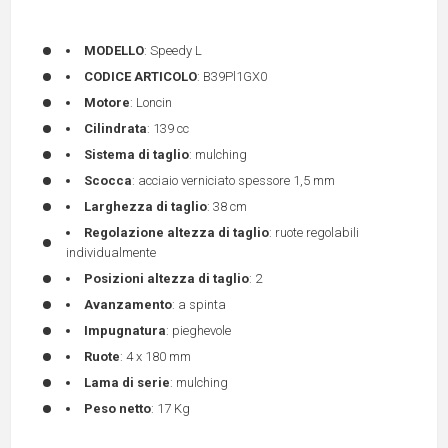
MODELLO
: Speedy L
CODICE ARTICOLO
: B39Pl1GX0
Motore
: Loncin
Cilindrata
: 139 cc
Sistema di taglio
: mulching
Scocca
: acciaio verniciato spessore 1,5 mm
Larghezza di taglio
: 38 cm
Regolazione altezza di taglio
: ruote regolabili
individualmente
Posizioni altezza di taglio
: 2
Avanzamento
: a spinta
Impugnatura
: pieghevole
Ruote
: 4 x 180 mm
Lama di serie
: mulching
Peso netto
: 17 Kg