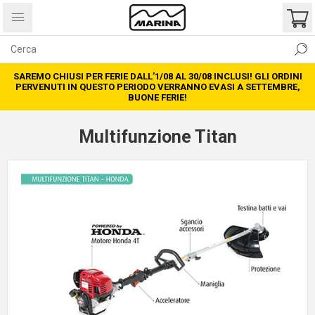
SAREMO CHIUSI PER FERIE DALL’1/08 AL 30/08 INCLUSI! GLI ORDINI
PERVENUTI IN QUESTO PERIODO VERRANNO EVASI A SETTEMBRE,
BUONE FERIE!
Multifunzione Titan