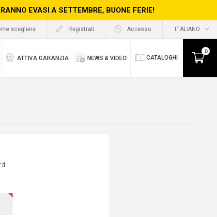
ERRANNO EVASI A SETTEMBRE, BUONE FERIE!
me scegliere
Registrati
Accesso
0
CATALOGHI
ATTIVA GARANZIA
NEWS & VIDEO
rd