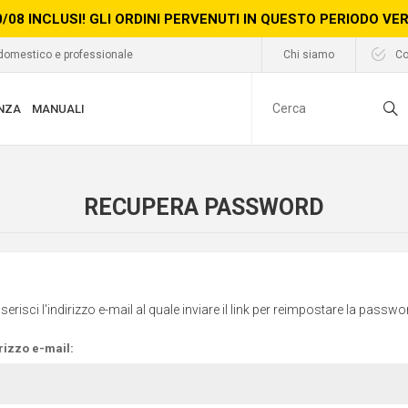
0/08 INCLUSI! GLI ORDINI PERVENUTI IN QUESTO PERIODO V
 domestico e professionale
Chi siamo
Co
NZA
MANUALI
RECUPERA PASSWORD
nserisci l'indirizzo e-mail al quale inviare il link per reimpostare la passwo
rizzo e-mail: