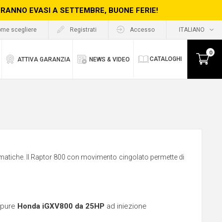
ERRANNO EVASI A SETTEMBRE, BUONE FERIE!
me scegliere
Registrati
Accesso
0
CATALOGHI
ATTIVA GARANZIA
NEWS & VIDEO
lematiche. Il Raptor 800 con movimento cingolato permette di
oppure
Honda iGXV800 da 25HP
ad iniezione