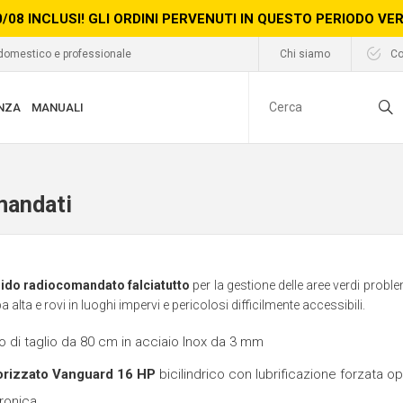
0/08 INCLUSI! GLI ORDINI PERVENUTI IN QUESTO PERIODO V
 domestico e professionale
Chi siamo
Co
NZA
MANUALI
mandati
rido radiocomandato falciatutto
per la gestione delle aree verdi prob
ba alta e rovi in luoghi impervi e pericolosi difficilmente accessibili.
to di taglio da 80 cm in acciaio Inox da 3 mm
rizzato Vanguard 16 HP
bicilindrico con lubrificazione forzata 
tronica