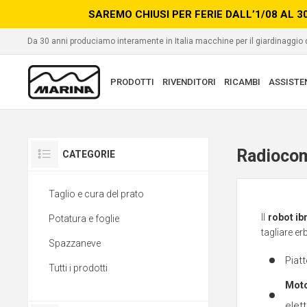
SAREMO CHIUSI PER FERIE DALL’1/08 AL 3
Da 30 anni produciamo interamente in Italia macchine per il giardinaggio
PRODOTTI
RIVENDITORI
RICAMBI
ASSISTE
Radioco
CATEGORIE
Taglio e cura del prato
Il
robot ib
Potatura e foglie
tagliare er
Spazzaneve
Piat
Tutti i prodotti
Moto
elet