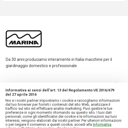
Da 30 anni produciamo interamente in Italia macchine per il
giardinaggio domestico e professionale
CONTATTI
Informativa ai sensi dell'art. 13 del Regolamento UE 2016/679
del 27 aprile 2016
INFORMAZIONI
Noi e i nostri partner impostiamo i cookie e raccogliamo informazioni
dal tuo browser per fornirti i contenuti del sito Web, analizzare il
traffico sul sito ed effettuare analisi marketing. Puoi gestire le tue
IL MIO ACCOUNT
preferenze in ogni momento ritornando su questo sito. I tuoi dati
personali, come gli identificativi dei cookie e le informazioni sui tuoi
interessi, vengono elaborati dai nostri partner. Per ulteriori informazioni
o per negare il consenso a questi cookie, accedi alla
Informativa