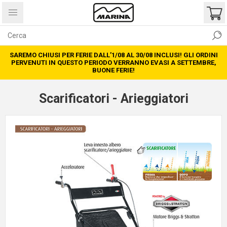
SAREMO CHIUSI PER FERIE DALL’1/08 AL 30/08 INCLUSI! GLI ORDINI
PERVENUTI IN QUESTO PERIODO VERRANNO EVASI A SETTEMBRE,
BUONE FERIE!
Scarificatori - Arieggiatori