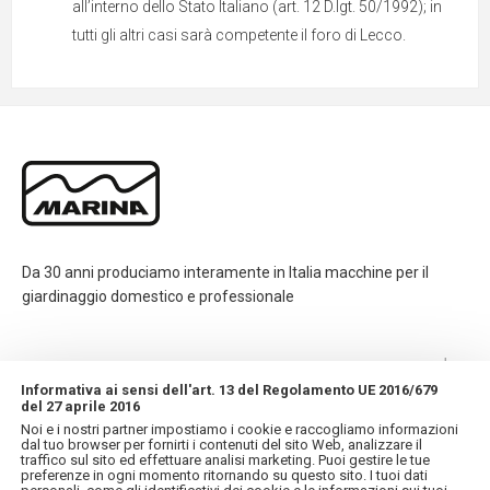
all’interno dello Stato Italiano (art. 12 D.lgt. 50/1992); in
tutti gli altri casi sarà competente il foro di Lecco.
Da 30 anni produciamo interamente in Italia macchine per il
giardinaggio domestico e professionale
CONTATTI
Informativa ai sensi dell'art. 13 del Regolamento UE 2016/679
del 27 aprile 2016
INFORMAZIONI
Noi e i nostri partner impostiamo i cookie e raccogliamo informazioni
dal tuo browser per fornirti i contenuti del sito Web, analizzare il
traffico sul sito ed effettuare analisi marketing. Puoi gestire le tue
IL MIO ACCOUNT
preferenze in ogni momento ritornando su questo sito. I tuoi dati