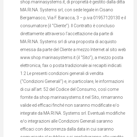
shop.marinasystems.it, di proprietà è gestito dalla ditta
MA.RI.NA. Systems srl, con sede legale in Cisano
Bergamasco, Via F. Baracca, 3 – p.iva 01957120130 e il
consumatore (il “Cliente”). Il Contratto è concluso
direttamente attraverso l’accettazione da parte di
MA.RI.NA. Systems srl di una proposta di acquisto
emessa da parte del Cliente a mezzo Internet al sito web
www.shop.marinasystems.it (il “Sito”), a mezzo posta
elettronica, fax o posta tradizionale ai recapiti indicati.
1.2 Le presenti condizioni generali di vendita
(“Condizioni Generali”) e, in particolare, le informazioni
di cui all’art. 52 del Codice del Consumo, così come
fornite da shop.marinasystems.it nel Sito, rimarranno
valide ed efficaci finché non saranno modificate e/o
integrate da MA.RI.NA. Systems srl. Eventuali modifiche
e/o integrazioni alle Condizioni Generali saranno
efficaci con decorrenza dalla data in cui saranno