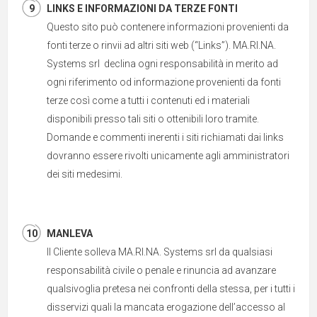
LINKS E INFORMAZIONI DA TERZE FONTI
Questo sito può contenere informazioni provenienti da
fonti terze o rinvii ad altri siti web (“Links”). MA.RI.NA.
Systems srl declina ogni responsabilità in merito ad
ogni riferimento od informazione provenienti da fonti
terze così come a tutti i contenuti ed i materiali
disponibili presso tali siti o ottenibili loro tramite.
Domande e commenti inerenti i siti richiamati dai links
dovranno essere rivolti unicamente agli amministratori
dei siti medesimi.
MANLEVA
Il Cliente solleva MA.RI.NA. Systems srl da qualsiasi
responsabilità civile o penale e rinuncia ad avanzare
qualsivoglia pretesa nei confronti della stessa, per i tutti i
disservizi quali la mancata erogazione dell’accesso al