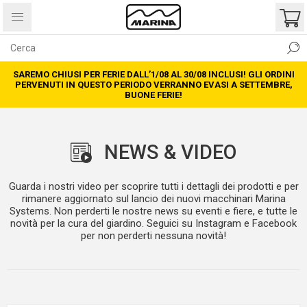
SAREMO CHIUSI PER FERIE DALL’1/08 AL 30/08 INCLUSI! GLI ORDINI
PERVENUTI IN QUESTO PERIODO VERRANNO EVASI A SETTEMBRE,
BUONE FERIE!
NEWS & VIDEO
Guarda i nostri video per scoprire tutti i dettagli dei prodotti e per
rimanere aggiornato sul lancio dei nuovi macchinari Marina
Systems. Non perderti le nostre news su eventi e fiere, e tutte le
novità per la cura del giardino. Seguici su Instagram e Facebook
per non perderti nessuna novità!