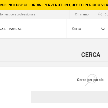
0/08 INCLUSI! GLI ORDINI PERVENUTI IN QUESTO PERIODO V
 domestico e professionale
Chi siamo
Co
NZA
MANUALI
CERCA
Cerca per parola: