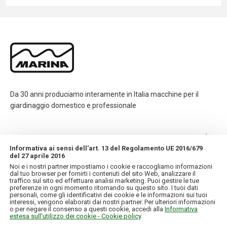
Da 30 anni produciamo interamente in Italia macchine per il
giardinaggio domestico e professionale
CONTATTI
Informativa ai sensi dell'art. 13 del Regolamento UE 2016/679
del 27 aprile 2016
INFORMAZIONI
Noi e i nostri partner impostiamo i cookie e raccogliamo informazioni
dal tuo browser per fornirti i contenuti del sito Web, analizzare il
traffico sul sito ed effettuare analisi marketing. Puoi gestire le tue
IL MIO ACCOUNT
preferenze in ogni momento ritornando su questo sito. I tuoi dati
personali, come gli identificativi dei cookie e le informazioni sui tuoi
interessi, vengono elaborati dai nostri partner. Per ulteriori informazioni
o per negare il consenso a questi cookie, accedi alla
Informativa
estesa sull'utilizzo dei cookie - Cookie policy
.