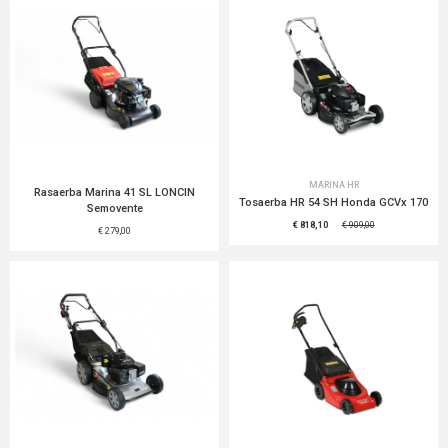
MARINA HR
Rasaerba Marina 41 SL LONCIN
Tosaerba HR 54 SH Honda GCVx 170
Semovente
€ 818,10
€ 909,00
€ 279,00