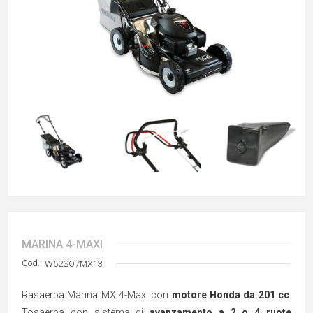
MARINA 4-MAXI
Cod.:
W52SO7MX13
Rasaerba Marina MX 4-Maxi con
motore Honda da 201 cc
.
Tosaerba con sistema di
avanzamento a 2 o 4 ruote