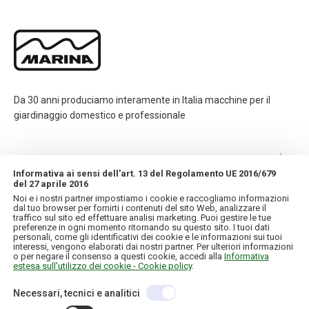
Da 30 anni produciamo interamente in Italia macchine per il
giardinaggio domestico e professionale
CONTATTI
Informativa ai sensi dell'art. 13 del Regolamento UE 2016/679
del 27 aprile 2016
INFORMAZIONI
Noi e i nostri partner impostiamo i cookie e raccogliamo informazioni
dal tuo browser per fornirti i contenuti del sito Web, analizzare il
traffico sul sito ed effettuare analisi marketing. Puoi gestire le tue
IL MIO ACCOUNT
preferenze in ogni momento ritornando su questo sito. I tuoi dati
personali, come gli identificativi dei cookie e le informazioni sui tuoi
interessi, vengono elaborati dai nostri partner. Per ulteriori informazioni
o per negare il consenso a questi cookie, accedi alla
Informativa
estesa sull'utilizzo dei cookie - Cookie policy
.
Necessari, tecnici e analitici
Copyright © 2026 IT. Tutti i diritti riservati
C.F./P.IVA 01957120130