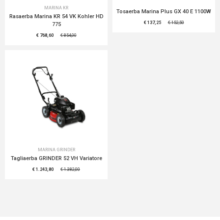
MARINA KR
Tosaerba Marina Plus GX 40 E 1100W
Rasaerba Marina KR 54 VK Kohler HD
€ 137,25
€ 152,50
775
€ 768,60
€ 854,00
MARINA GRINDER
Tagliaerba GRINDER 52 VH Variatore
€ 1.243,80
€ 1.382,00