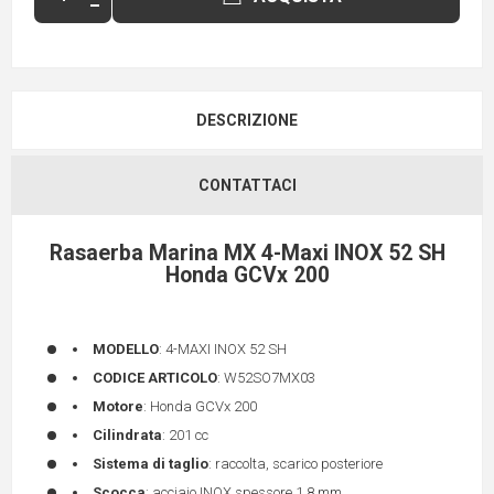
DESCRIZIONE
CONTATTACI
Rasaerba Marina MX 4-Maxi INOX 52 SH
Honda GCVx 200
MODELLO
: 4-MAXI INOX 52 SH
CODICE ARTICOLO
: W52SO7MX03
Motore
: Honda GCVx 200
Cilindrata
: 201 cc
Sistema di taglio
: raccolta, scarico posteriore
Scocca
: acciaio INOX spessore 1,8 mm