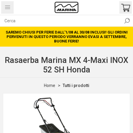
SAREMO CHIUSI PER FERIE DALL’1/08 AL 30/08 INCLUSI! GLI ORDINI
PERVENUTI IN QUESTO PERIODO VERRANNO EVASI A SETTEMBRE,
BUONE FERIE!
Rasaerba Marina MX 4-Maxi INOX
52 SH Honda
Home
Tutti i prodotti