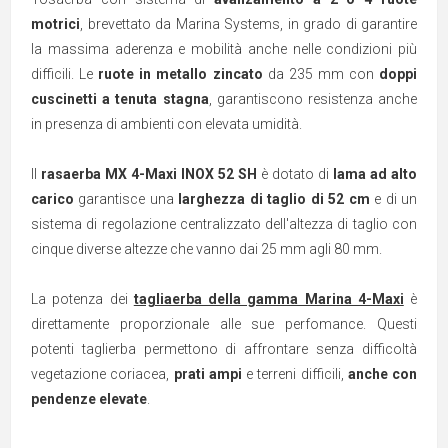
motrici
, brevettato da Marina Systems, in grado di garantire
la massima aderenza e mobilità anche nelle condizioni più
difficili. Le
ruote in metallo zincato
da 235 mm con
doppi
cuscinetti a tenuta stagna
, garantiscono resistenza anche
in presenza di ambienti con elevata umidità.
Il
rasaerba MX 4-Maxi INOX 52 SH
è dotato di
lama ad alto
carico
garantisce una
larghezza di taglio di 52 cm
e di un
sistema di regolazione centralizzato dell'altezza di taglio con
cinque diverse altezze che vanno dai 25 mm agli 80 mm.
La potenza dei
tagliaerba della gamma Marina 4-Maxi
è
direttamente proporzionale alle sue perfomance. Questi
potenti taglierba permettono di affrontare senza difficoltà
vegetazione coriacea,
prati ampi
e terreni difficili,
anche con
pendenze elevate
.