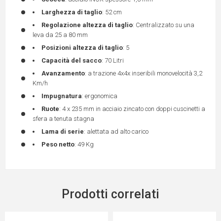
Larghezza di taglio
: 52 cm
Regolazione altezza di taglio
: Centralizzato su una
leva da 25 a 80 mm
Posizioni altezza di taglio
: 5
Capacità del sacco
: 70 Litri
Avanzamento
: a trazione 4x4x inseribili monovelocità 3,2
Km/h
Impugnatura
: ergonomica
Ruote
: 4 x 235 mm in acciaio zincato con doppi cuscinetti a
sfera a tenuta stagna
Lama di serie
: alettata ad alto carico
Peso netto
: 49 Kg
Prodotti correlati