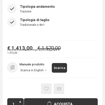
Tipologia andamento
Trazione
Tipologia di taglio
Tradizionale o 4in1
€ 1.413,00
€ 1.570,00
Il prezzo più basso negli ultimi 30gg era
€
1.372,50
Manuale prodotto
Scarica
ACQUISTA