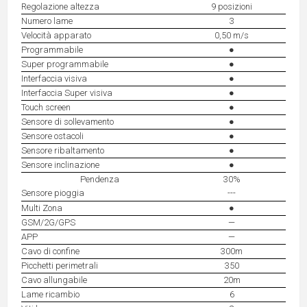
Regolazione altezza
9 posizioni
Numero lame
3
Velocità apparato
0,50 m/s
Programmabile
●
Super programmabile
●
Interfaccia visiva
●
Interfaccia Super visiva
●
Touch screen
●
Sensore di sollevamento
●
Sensore ostacoli
●
Sensore ribaltamento
●
Sensore inclinazione
●
Pendenza
30%
Sensore pioggia
---
Multi Zona
●
GSM/2G/GPS
—
APP
—
Cavo di confine
300m
Picchetti perimetrali
350
Cavo allungabile
20m
Lame ricambio
6