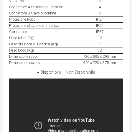
Viti lama
3
Connettore A Stazione di ricarica
4
Connettore B Cavo di confine
6
Protezione Robot
IP24
Protezione stazione di ricarica
IP24
Caricatore
IP67
Peso robot (Kg)
12
Peso stazione di ricarica (Kg)
7
Peso lordo (Kg)
32
Dimensione robot
736 x 595 x 295 mm
Dimensione scatola
920 x 720 x 375 mm
● Disponibile — Non Disponibile