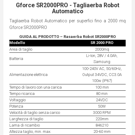
Gforce SR2000PRO - Tagliaerba Robot
Automatico
Tagliaerba Robot Automatico per superfici fino a 2000 mq
Gforce SR2000PRO
GUIDA AL PRODOTTO – Rasaerba Robot SR2000PRO
Modello
SR 2000 PRO
Area di taglio
2000mq
Li-Ion, 28V / 4.0Ah,
Batteria
Samsung
100-240V AC, 50/60Hz,
Alimentazione elettrica
Output 34VDC, CC3.0A
100w (IP67)
Tempo di lavoro con una carica
100 min
Tempo ricarica
80 min
Voltaggio
24VDC
Potenza
50W
Velocità di taglio senza carico
3000 RPM
Larghezza di taglio
220mm
Lama di ricambio
846210
Altezza taglio, min. max.
20-60 mm