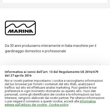
Da 30 anni produciamo interamente in Italia macchine per il
giardinaggio domestico e professionale
CONTATTI
Informativa ai sensi dell'art. 13 del Regolamento UE 2016/679
del 27 aprile 2016
INFORMAZIONI
Noi e i nostri partner impostiamo i cookie e raccogliamo informazioni
dal tuo browser per fornirti i contenuti del sito Web, analizzare il
traffico sul sito ed effettuare analisi marketing. Puoi gestire le tue
IL MIO ACCOUNT
preferenze in ogni momento ritornando su questo sito. I tuoi dati
personali, come gli identificativi dei cookie e le informazioni sui tuoi
interessi, vengono elaborati dai nostri partner. Per ulteriori informazioni
o per negare il consenso a questi cookie, accedi alla
Informativa
estesa sull'utilizzo dei cookie - Cookie policy
.