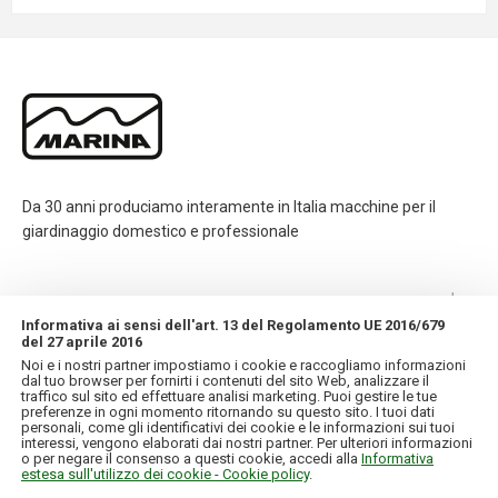
Da 30 anni produciamo interamente in Italia macchine per il
giardinaggio domestico e professionale
CONTATTI
Informativa ai sensi dell'art. 13 del Regolamento UE 2016/679
del 27 aprile 2016
INFORMAZIONI
Noi e i nostri partner impostiamo i cookie e raccogliamo informazioni
dal tuo browser per fornirti i contenuti del sito Web, analizzare il
traffico sul sito ed effettuare analisi marketing. Puoi gestire le tue
IL MIO ACCOUNT
preferenze in ogni momento ritornando su questo sito. I tuoi dati
personali, come gli identificativi dei cookie e le informazioni sui tuoi
interessi, vengono elaborati dai nostri partner. Per ulteriori informazioni
o per negare il consenso a questi cookie, accedi alla
Informativa
estesa sull'utilizzo dei cookie - Cookie policy
.