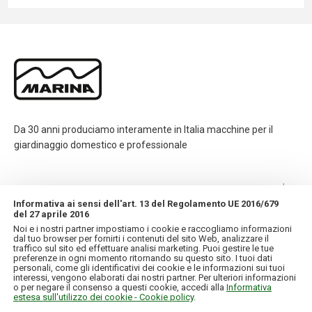
Da 30 anni produciamo interamente in Italia macchine per il
giardinaggio domestico e professionale
CONTATTI
Informativa ai sensi dell'art. 13 del Regolamento UE 2016/679
del 27 aprile 2016
INFORMAZIONI
Noi e i nostri partner impostiamo i cookie e raccogliamo informazioni
dal tuo browser per fornirti i contenuti del sito Web, analizzare il
traffico sul sito ed effettuare analisi marketing. Puoi gestire le tue
IL MIO ACCOUNT
preferenze in ogni momento ritornando su questo sito. I tuoi dati
personali, come gli identificativi dei cookie e le informazioni sui tuoi
interessi, vengono elaborati dai nostri partner. Per ulteriori informazioni
o per negare il consenso a questi cookie, accedi alla
Informativa
estesa sull'utilizzo dei cookie - Cookie policy
.