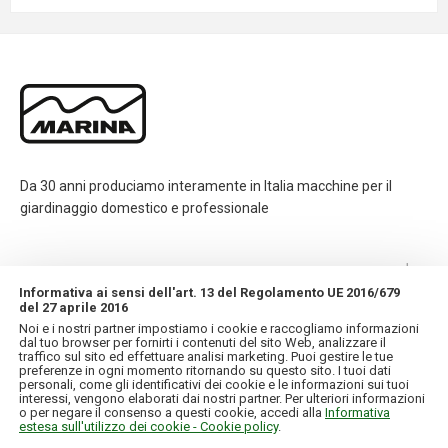
Da 30 anni produciamo interamente in Italia macchine per il
giardinaggio domestico e professionale
CONTATTI
Informativa ai sensi dell'art. 13 del Regolamento UE 2016/679
del 27 aprile 2016
INFORMAZIONI
Noi e i nostri partner impostiamo i cookie e raccogliamo informazioni
dal tuo browser per fornirti i contenuti del sito Web, analizzare il
traffico sul sito ed effettuare analisi marketing. Puoi gestire le tue
IL MIO ACCOUNT
preferenze in ogni momento ritornando su questo sito. I tuoi dati
personali, come gli identificativi dei cookie e le informazioni sui tuoi
interessi, vengono elaborati dai nostri partner. Per ulteriori informazioni
o per negare il consenso a questi cookie, accedi alla
Informativa
estesa sull'utilizzo dei cookie - Cookie policy
.