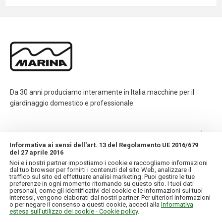
Da 30 anni produciamo interamente in Italia macchine per il
giardinaggio domestico e professionale
CONTATTI
Informativa ai sensi dell'art. 13 del Regolamento UE 2016/679
del 27 aprile 2016
INFORMAZIONI
Noi e i nostri partner impostiamo i cookie e raccogliamo informazioni
dal tuo browser per fornirti i contenuti del sito Web, analizzare il
traffico sul sito ed effettuare analisi marketing. Puoi gestire le tue
IL MIO ACCOUNT
preferenze in ogni momento ritornando su questo sito. I tuoi dati
personali, come gli identificativi dei cookie e le informazioni sui tuoi
interessi, vengono elaborati dai nostri partner. Per ulteriori informazioni
o per negare il consenso a questi cookie, accedi alla
Informativa
estesa sull'utilizzo dei cookie - Cookie policy
.