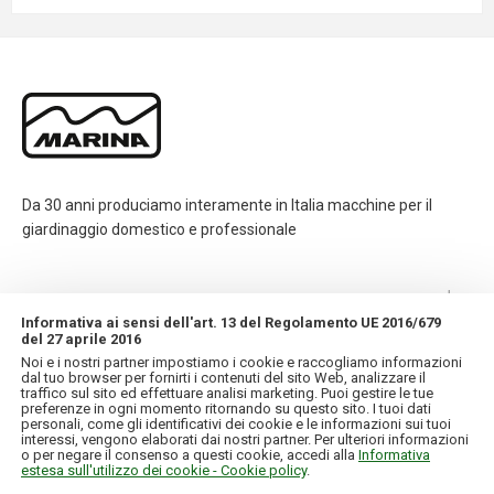
Da 30 anni produciamo interamente in Italia macchine per il
giardinaggio domestico e professionale
CONTATTI
Informativa ai sensi dell'art. 13 del Regolamento UE 2016/679
del 27 aprile 2016
INFORMAZIONI
Noi e i nostri partner impostiamo i cookie e raccogliamo informazioni
dal tuo browser per fornirti i contenuti del sito Web, analizzare il
traffico sul sito ed effettuare analisi marketing. Puoi gestire le tue
IL MIO ACCOUNT
preferenze in ogni momento ritornando su questo sito. I tuoi dati
personali, come gli identificativi dei cookie e le informazioni sui tuoi
interessi, vengono elaborati dai nostri partner. Per ulteriori informazioni
o per negare il consenso a questi cookie, accedi alla
Informativa
estesa sull'utilizzo dei cookie - Cookie policy
.