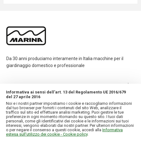
Da 30 anni produciamo interamente in Italia macchine per il
giardinaggio domestico e professionale
CONTATTI
Informativa ai sensi dell'art. 13 del Regolamento UE 2016/679
del 27 aprile 2016
INFORMAZIONI
Noi e i nostri partner impostiamo i cookie e raccogliamo informazioni
dal tuo browser per fornirti i contenuti del sito Web, analizzare il
traffico sul sito ed effettuare analisi marketing. Puoi gestire le tue
IL MIO ACCOUNT
preferenze in ogni momento ritornando su questo sito. I tuoi dati
personali, come gli identificativi dei cookie e le informazioni sui tuoi
interessi, vengono elaborati dai nostri partner. Per ulteriori informazioni
o per negare il consenso a questi cookie, accedi alla
Informativa
estesa sull'utilizzo dei cookie - Cookie policy
.