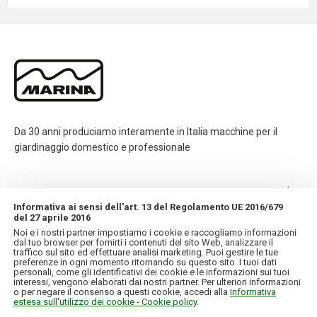
Da 30 anni produciamo interamente in Italia macchine per il
giardinaggio domestico e professionale
CONTATTI
Informativa ai sensi dell'art. 13 del Regolamento UE 2016/679
del 27 aprile 2016
INFORMAZIONI
Noi e i nostri partner impostiamo i cookie e raccogliamo informazioni
dal tuo browser per fornirti i contenuti del sito Web, analizzare il
traffico sul sito ed effettuare analisi marketing. Puoi gestire le tue
IL MIO ACCOUNT
preferenze in ogni momento ritornando su questo sito. I tuoi dati
personali, come gli identificativi dei cookie e le informazioni sui tuoi
interessi, vengono elaborati dai nostri partner. Per ulteriori informazioni
o per negare il consenso a questi cookie, accedi alla
Informativa
estesa sull'utilizzo dei cookie - Cookie policy
.