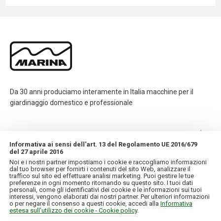
Da 30 anni produciamo interamente in Italia macchine per il
giardinaggio domestico e professionale
CONTATTI
Informativa ai sensi dell'art. 13 del Regolamento UE 2016/679
del 27 aprile 2016
INFORMAZIONI
Noi e i nostri partner impostiamo i cookie e raccogliamo informazioni
dal tuo browser per fornirti i contenuti del sito Web, analizzare il
traffico sul sito ed effettuare analisi marketing. Puoi gestire le tue
IL MIO ACCOUNT
preferenze in ogni momento ritornando su questo sito. I tuoi dati
personali, come gli identificativi dei cookie e le informazioni sui tuoi
interessi, vengono elaborati dai nostri partner. Per ulteriori informazioni
o per negare il consenso a questi cookie, accedi alla
Informativa
estesa sull'utilizzo dei cookie - Cookie policy
.