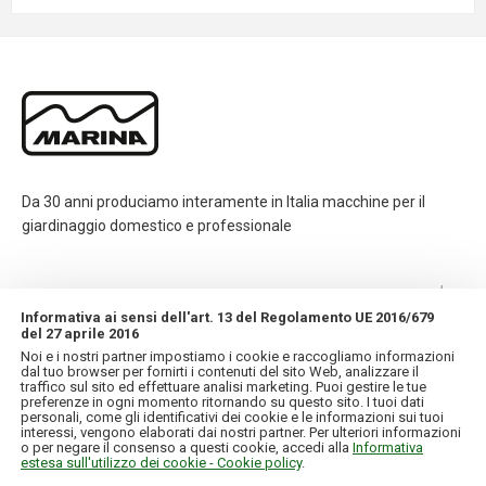
Da 30 anni produciamo interamente in Italia macchine per il
giardinaggio domestico e professionale
CONTATTI
Informativa ai sensi dell'art. 13 del Regolamento UE 2016/679
del 27 aprile 2016
INFORMAZIONI
Noi e i nostri partner impostiamo i cookie e raccogliamo informazioni
dal tuo browser per fornirti i contenuti del sito Web, analizzare il
traffico sul sito ed effettuare analisi marketing. Puoi gestire le tue
IL MIO ACCOUNT
preferenze in ogni momento ritornando su questo sito. I tuoi dati
personali, come gli identificativi dei cookie e le informazioni sui tuoi
interessi, vengono elaborati dai nostri partner. Per ulteriori informazioni
o per negare il consenso a questi cookie, accedi alla
Informativa
estesa sull'utilizzo dei cookie - Cookie policy
.