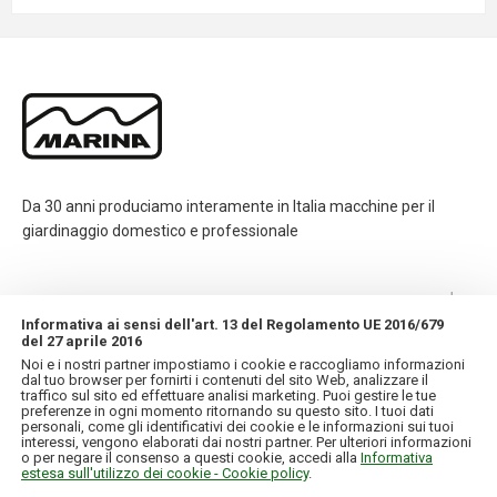
Da 30 anni produciamo interamente in Italia macchine per il
giardinaggio domestico e professionale
CONTATTI
Informativa ai sensi dell'art. 13 del Regolamento UE 2016/679
del 27 aprile 2016
INFORMAZIONI
Noi e i nostri partner impostiamo i cookie e raccogliamo informazioni
dal tuo browser per fornirti i contenuti del sito Web, analizzare il
traffico sul sito ed effettuare analisi marketing. Puoi gestire le tue
IL MIO ACCOUNT
preferenze in ogni momento ritornando su questo sito. I tuoi dati
personali, come gli identificativi dei cookie e le informazioni sui tuoi
interessi, vengono elaborati dai nostri partner. Per ulteriori informazioni
o per negare il consenso a questi cookie, accedi alla
Informativa
estesa sull'utilizzo dei cookie - Cookie policy
.