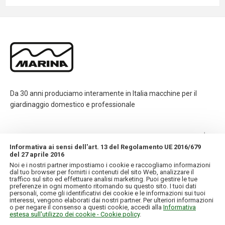
Da 30 anni produciamo interamente in Italia macchine per il
giardinaggio domestico e professionale
CONTATTI
Informativa ai sensi dell'art. 13 del Regolamento UE 2016/679
del 27 aprile 2016
INFORMAZIONI
Noi e i nostri partner impostiamo i cookie e raccogliamo informazioni
dal tuo browser per fornirti i contenuti del sito Web, analizzare il
traffico sul sito ed effettuare analisi marketing. Puoi gestire le tue
IL MIO ACCOUNT
preferenze in ogni momento ritornando su questo sito. I tuoi dati
personali, come gli identificativi dei cookie e le informazioni sui tuoi
interessi, vengono elaborati dai nostri partner. Per ulteriori informazioni
o per negare il consenso a questi cookie, accedi alla
Informativa
estesa sull'utilizzo dei cookie - Cookie policy
.