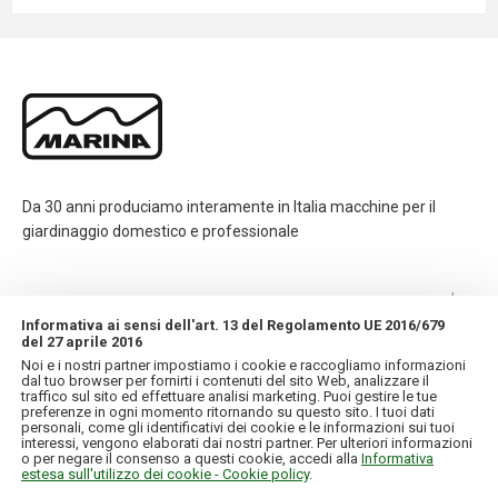
Da 30 anni produciamo interamente in Italia macchine per il
giardinaggio domestico e professionale
CONTATTI
Informativa ai sensi dell'art. 13 del Regolamento UE 2016/679
del 27 aprile 2016
INFORMAZIONI
Noi e i nostri partner impostiamo i cookie e raccogliamo informazioni
dal tuo browser per fornirti i contenuti del sito Web, analizzare il
traffico sul sito ed effettuare analisi marketing. Puoi gestire le tue
IL MIO ACCOUNT
preferenze in ogni momento ritornando su questo sito. I tuoi dati
personali, come gli identificativi dei cookie e le informazioni sui tuoi
interessi, vengono elaborati dai nostri partner. Per ulteriori informazioni
o per negare il consenso a questi cookie, accedi alla
Informativa
estesa sull'utilizzo dei cookie - Cookie policy
.