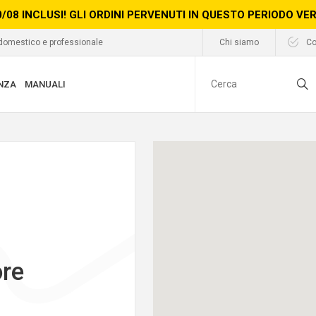
0/08 INCLUSI! GLI ORDINI PERVENUTI IN QUESTO PERIODO V
 domestico e professionale
Chi siamo
Co
NZA
MANUALI
ore