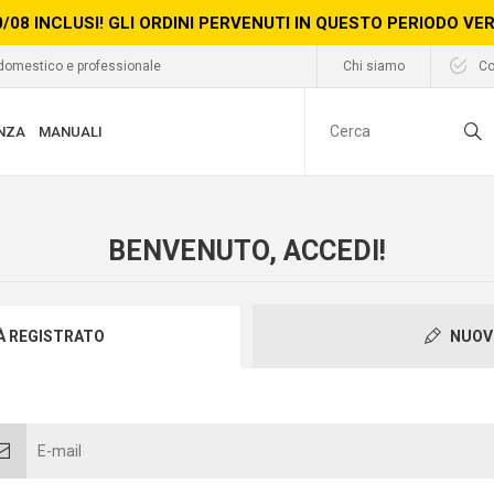
0/08 INCLUSI! GLI ORDINI PERVENUTI IN QUESTO PERIODO V
 domestico e professionale
Chi siamo
Co
NZA
MANUALI
BENVENUTO, ACCEDI!
IÀ REGISTRATO
NUOV