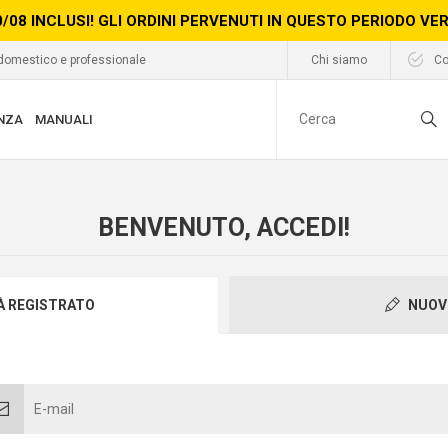
0/08 INCLUSI! GLI ORDINI PERVENUTI IN QUESTO PERIODO V
 domestico e professionale
Chi siamo
Co
NZA
MANUALI
BENVENUTO, ACCEDI!
IÀ REGISTRATO
NUOV