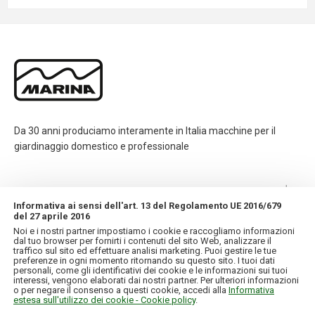
Da 30 anni produciamo interamente in Italia macchine per il
giardinaggio domestico e professionale
CONTATTI
Informativa ai sensi dell'art. 13 del Regolamento UE 2016/679
del 27 aprile 2016
INFORMAZIONI
Noi e i nostri partner impostiamo i cookie e raccogliamo informazioni
dal tuo browser per fornirti i contenuti del sito Web, analizzare il
traffico sul sito ed effettuare analisi marketing. Puoi gestire le tue
IL MIO ACCOUNT
preferenze in ogni momento ritornando su questo sito. I tuoi dati
personali, come gli identificativi dei cookie e le informazioni sui tuoi
interessi, vengono elaborati dai nostri partner. Per ulteriori informazioni
o per negare il consenso a questi cookie, accedi alla
Informativa
estesa sull'utilizzo dei cookie - Cookie policy
.