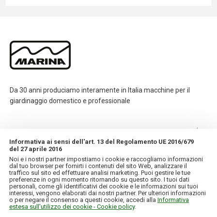
Da 30 anni produciamo interamente in Italia macchine per il
giardinaggio domestico e professionale
CONTATTI
Informativa ai sensi dell'art. 13 del Regolamento UE 2016/679
del 27 aprile 2016
INFORMAZIONI
Noi e i nostri partner impostiamo i cookie e raccogliamo informazioni
dal tuo browser per fornirti i contenuti del sito Web, analizzare il
traffico sul sito ed effettuare analisi marketing. Puoi gestire le tue
IL MIO ACCOUNT
preferenze in ogni momento ritornando su questo sito. I tuoi dati
personali, come gli identificativi dei cookie e le informazioni sui tuoi
interessi, vengono elaborati dai nostri partner. Per ulteriori informazioni
o per negare il consenso a questi cookie, accedi alla
Informativa
estesa sull'utilizzo dei cookie - Cookie policy
.