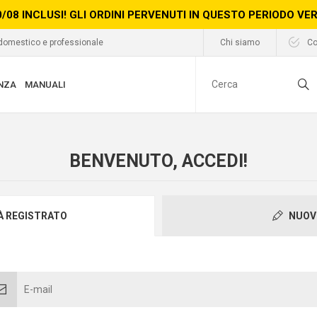
0/08 INCLUSI! GLI ORDINI PERVENUTI IN QUESTO PERIODO V
 domestico e professionale
Chi siamo
Co
NZA
MANUALI
BENVENUTO, ACCEDI!
IÀ REGISTRATO
NUOV